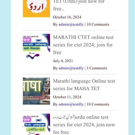
TET (Urdu) join now for
free..
October 16, 2024
By
admin@testdly
|
10 Comments
MARATHI CTET online test
series for ctet 2024; join for
free
July 4, 2021
By
admin@testdly
|
3 Comments
Marathi language Online test
series for MAHA TET
October 11, 2024
By
admin@testdly
|
10 Comments
آنلائن ٹیسٹ اردو|urdu online test
series for ctet 2024, join now
for free