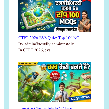
CTET 2026 EVS Quiz: Top 100 NC…
By admin@testdly admintestdly
In CTET 2026, evs
how Are Clothes Made? | Class …