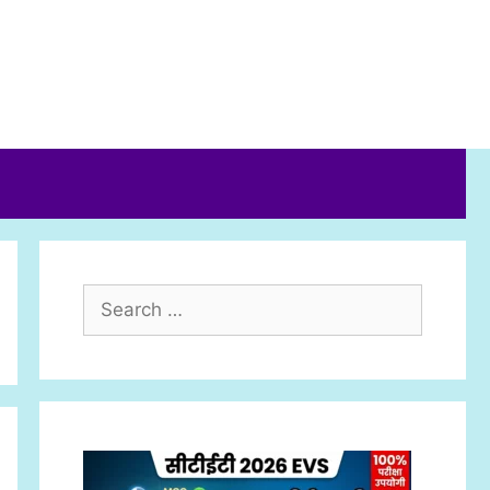
Search
for: