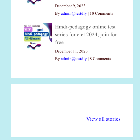
December 9, 2023
By
admin@testdly
|
10 Comments
Hindi-pedagogy online test
series for ctet 2024; join for
free
December 11, 2023
By
admin@testdly
|
8 Comments
अल्पसंख्यकों के लिए
राष्ट्रीय अल्पसंख्यक
मर
विभिन्न योजनाएं और
अधिकार दिवस| 18
वर्
View all stories
सुविधाएं
दिसंबर
प्