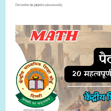
admintestdly
December 10, 2024
by