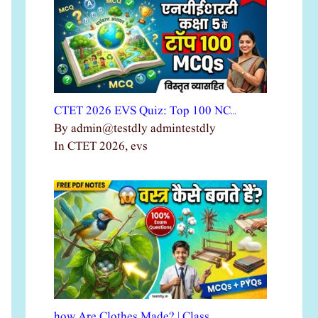
CTET 2026 EVS Quiz: Top 100 NC…
By admin@testdly admintestdly
In CTET 2026, evs
how Are Clothes Made? | Class …