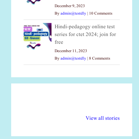
December 9, 2023
By
admin@testdly
|
10 Comments
Hindi-pedagogy online test
series for ctet 2024; join for
free
December 11, 2023
By
admin@testdly
|
8 Comments
अल्पसंख्यकों के लिए
राष्ट्रीय अल्पसंख्यक
मर
विभिन्न योजनाएं और
अधिकार दिवस| 18
वर्
View all stories
सुविधाएं
दिसंबर
प्