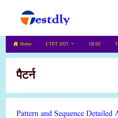
Skip
content
to
content
Home
CTET 2025
QUIZ
T
पैटर्न
Pattern and Sequence Detailed