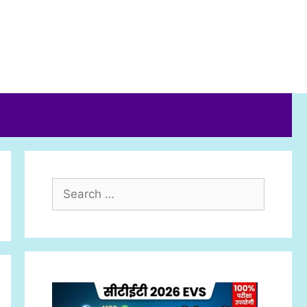
Search
for: