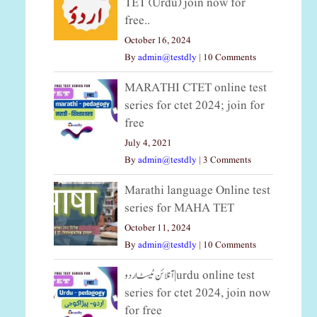
TET (Urdu) join now for
free..
October 16, 2024
By
admin@testdly
|
10 Comments
MARATHI CTET online test
series for ctet 2024; join for
free
July 4, 2021
By
admin@testdly
|
3 Comments
Marathi language Online test
series for MAHA TET
October 11, 2024
By
admin@testdly
|
10 Comments
آنلائن ٹیسٹ اردو|urdu online test
series for ctet 2024, join now
for free