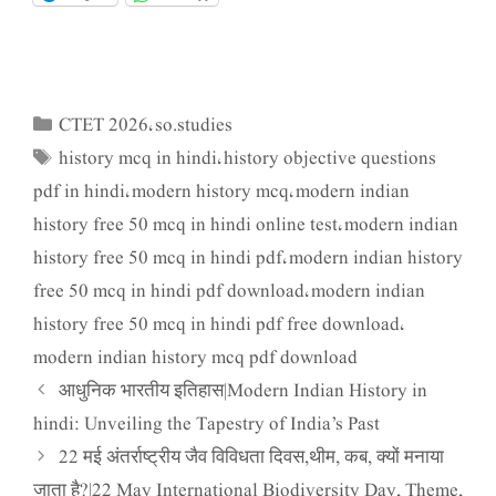
CTET 2026
so.studies
Categories
,
history mcq in hindi
history objective questions
Tags
,
pdf in hindi
modern history mcq
modern indian
,
,
history free 50 mcq in hindi online test
modern indian
,
history free 50 mcq in hindi pdf
modern indian history
,
free 50 mcq in hindi pdf download
modern indian
,
history free 50 mcq in hindi pdf free download
,
modern indian history mcq pdf download
आधुनिक भारतीय इतिहास|Modern Indian History in
hindi: Unveiling the Tapestry of India’s Past
22 मई अंतर्राष्ट्रीय जैव विविधता दिवस,थीम, कब, क्यों मनाया
जाता है?|22 May International Biodiversity Day, Theme,