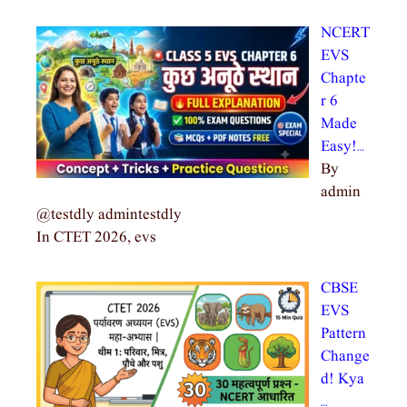
NCERT
EVS
Chapte
r 6
Made
Easy!…
By
admin
@testdly admintestdly
In CTET 2026, evs
CBSE
EVS
Pattern
Change
d! Kya
…