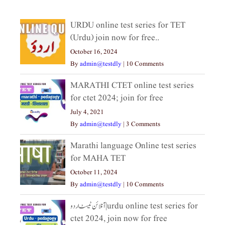
URDU online test series for TET
(Urdu) join now for free..
October 16, 2024
By
admin@testdly
|
10 Comments
MARATHI CTET online test series
for ctet 2024; join for free
July 4, 2021
By
admin@testdly
|
3 Comments
Marathi language Online test series
for MAHA TET
October 11, 2024
By
admin@testdly
|
10 Comments
آنلائن ٹیسٹ اردو|urdu online test series for
ctet 2024, join now for free