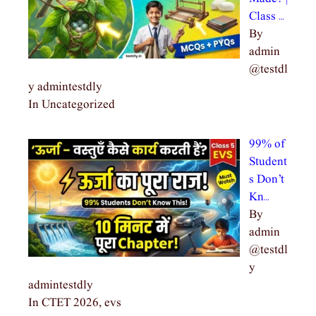
Class …
By
admin
@testdl
y admintestdly
In Uncategorized
99% of
Student
s Don’t
Kn…
By
admin
@testdl
y
admintestdly
In CTET 2026, evs