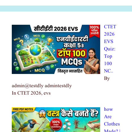
CTET
2026
EVS
Quiz:
Top
100
NC…
By
admin@testdly admintestdly
In CTET 2026, evs
how
Are
Clothes
Made? |