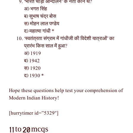
‘भारत चोड़ो आन्दोलन’ के नेता कौन थे?
अ) भगत सिंह
ब) सुभाष चंद्र बोस
स) मोहन लाल पण्डेय
द) महात्मा गांधी *
‘स्वतंत्रता संग्राम में गांधीजी की विदेशी यात्राओं’ का
प्रारंभ किस साल में हुआ?
अ) 1919
ब) 1942
स) 1920
द) 1930 *
Hope these questions help test your comprehension of
Modern Indian History!
[hurrytimer id=”5329″]
11 to 20 mcqs