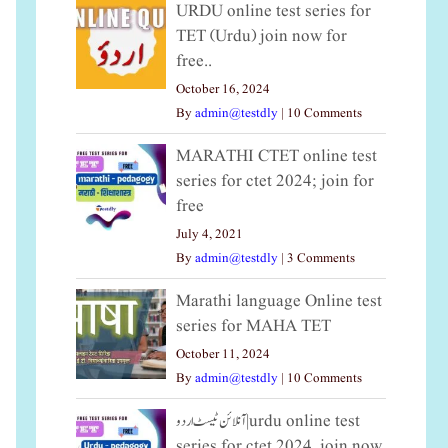
URDU online test series for
TET (Urdu) join now for
free..
October 16, 2024
By
admin@testdly
|
10 Comments
MARATHI CTET online test
series for ctet 2024; join for
free
July 4, 2021
By
admin@testdly
|
3 Comments
Marathi language Online test
series for MAHA TET
October 11, 2024
By
admin@testdly
|
10 Comments
آنلائن ٹیسٹ اردو|urdu online test
series for ctet 2024, join now