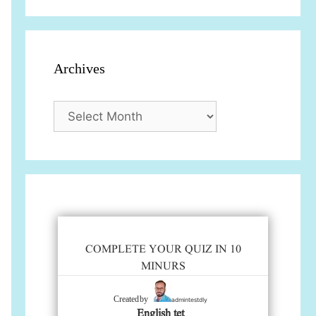
Archives
Archives
COMPLETE YOUR QUIZ IN 10
MINURS
admintestdly
Created by
English tet