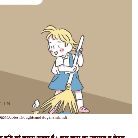
023 Quotes Thoughts and slogans in hindi