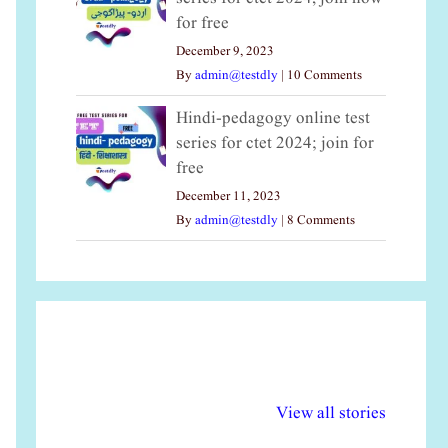
for free
December 9, 2023
By
admin@testdly
|
10 Comments
Hindi-pedagogy online test
series for ctet 2024; join for
free
December 11, 2023
By
admin@testdly
|
8 Comments
अल्पसंख्यकों के लिए
राष्ट्रीय अल्पसंख्यक
मर
विभिन्न योजनाएं और
अधिकार दिवस| 18
वर्
View all stories
सुविधाएं
दिसंबर
प्