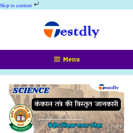
Skip to content
Skip
to
content
Menu