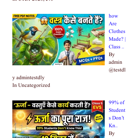
how
Are
Clothes
Made? |
Class …
By
admin
@testdl
y admintestdly
In Uncategorized
99% of
Student
s Don’t
Kn…
By