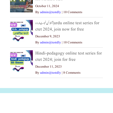
October 11, 2024
By
admin@testdly
|
10 Comments
آنلائن ٹیسٹ اردو|urdu online test series for
ctet 2024, join now for free
December 9, 2023
By
admin@testdly
|
10 Comments
Hindi-pedagogy online test series for
ctet 2024; join for free
December 11, 2023
By
admin@testdly
|
8 Comments