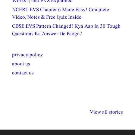
Works! | ctet EVS Explained
NCERT EVS Chapter 6 Made Easy! Complete
Video, Notes & Free Quiz Inside
CBSE EVS Pattern Changed! Kya Aap In 30 Tough
Questions Ka Answer De Paoge?
privacy policy
about us
contact us
अल्पसंख्यकों के लिए
राष्ट्रीय अल्पसंख्यक
मराठी पेडाग
विभिन्न योजनाएं और
अधिकार दिवस| 18
वर्षातील महत्व
View all stories
सुविधाएं
दिसंबर
प्रश्न (2024