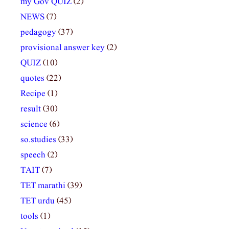
my Gov QUIZ
(2)
NEWS
(7)
pedagogy
(37)
provisional answer key
(2)
QUIZ
(10)
quotes
(22)
Recipe
(1)
result
(30)
science
(6)
so.studies
(33)
speech
(2)
TAIT
(7)
TET marathi
(39)
TET urdu
(45)
tools
(1)