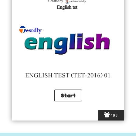
admintestdly
Created by
English tet
ENGLISH TEST (TET-2016) 01
498