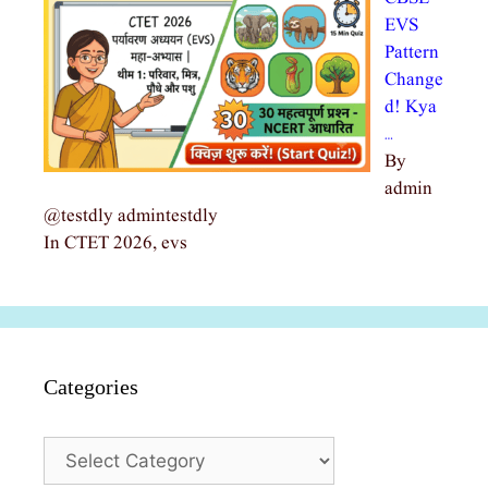
EVS
Pattern
Change
d! Kya
…
By
admin
@testdly admintestdly
In CTET 2026, evs
Categories
Categories