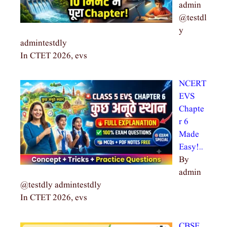
admin
@testdl
y
admintestdly
In CTET 2026, evs
NCERT
EVS
Chapte
r 6
Made
Easy!…
By
admin
@testdly admintestdly
In CTET 2026, evs
CBSE