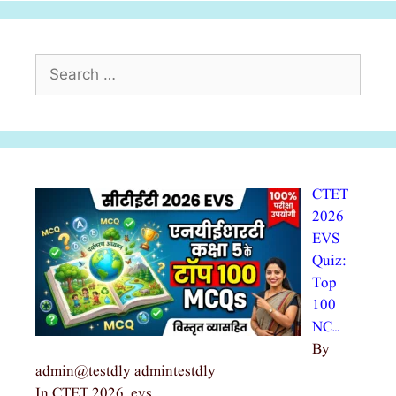
Search
for:
CTET
2026
EVS
Quiz:
Top
100
NC…
By
admin@testdly admintestdly
In CTET 2026, evs