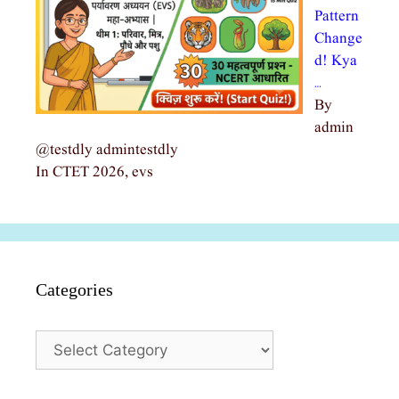
Pattern
Change
d! Kya
…
By
admin
@testdly admintestdly
In CTET 2026, evs
Categories
Categories