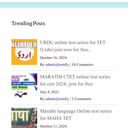
Trending Posts
URDU online test series for TET
(Urdu) join now for free..
October 16, 2024
By
admin@testdly
|
10 Comments
MARATHI CTET online test series
for ctet 2024; join for free
July 4, 2021
By
admin@testdly
|
3 Comments
Marathi language Online test series
for MAHA TET
October 11, 2024