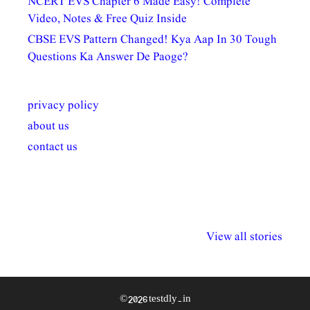
NCERT EVS Chapter 6 Made Easy! Complete
Video, Notes & Free Quiz Inside
CBSE EVS Pattern Changed! Kya Aap In 30 Tough
Questions Ka Answer De Paoge?
privacy policy
about us
contact us
अल्पसंख्यकों के लिए
राष्ट्रीय अल्पसंख्यक
मराठी पेडाग
विभिन्न योजनाएं और
अधिकार दिवस| 18
वर्षातील महत्व
View all stories
सुविधाएं
दिसंबर
प्रश्न (2024
© 2026 testdly.in