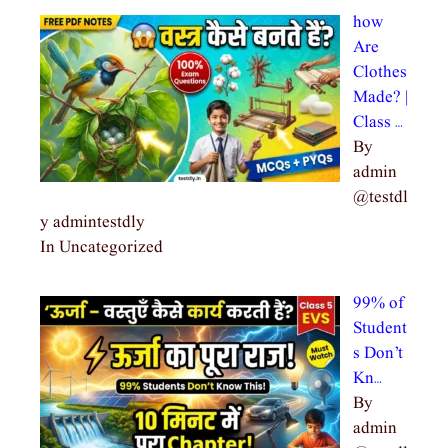
how
Are
Clothes
Made? |
Class …
By
admin
@testdl
y admintestdly
In Uncategorized
99% of
Student
s Don’t
Kn…
By
admin