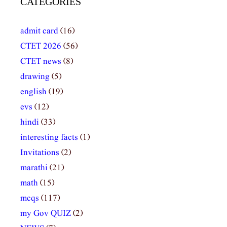
CATEGORIES
admit card
(16)
CTET 2026
(56)
CTET news
(8)
drawing
(5)
english
(19)
evs
(12)
hindi
(33)
interesting facts
(1)
Invitations
(2)
marathi
(21)
math
(15)
mcqs
(117)
my Gov QUIZ
(2)