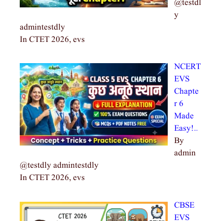
@testdl
y
admintestdly
In CTET 2026, evs
NCERT
EVS
Chapte
r 6
Made
Easy!…
By
admin
@testdly admintestdly
In CTET 2026, evs
CBSE
EVS