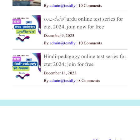
By
admin@testdly
|
10 Comments
آنلائن ٹیسٹ اردو|urdu online test series for
ctet 2024, join now for free
December 9, 2023
By
admin@testdly
|
10 Comments
Hindi-pedagogy online test series for
ctet 2024; join for free
December 11, 2023
By
admin@testdly
|
8 Comments
अल्पसंख्यकों के लिए
राष्ट्रीय अल्पसंख्यक
मराठी पेडाग
विभिन्न योजनाएं और
अधिकार दिवस| 18
वर्षातील महत्व