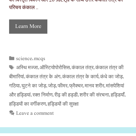
का विस्तृत विवरण और 20 MCQs के साथ उत्तर कंकाल तंत्र का
परिचय कंकाल …
Learn More
science
mcqs
Categories
,
अस्थि मज्जा
ऑस्टियोपोरोसिस
कंकाल तंत्र
कंकाल तंत्र की
Tags
,
,
,
बीमारियां
कंकाल तंत्र के अंग
कंकाल तंत्र के कार्य
कंधे का जोड़
,
,
,
,
गठिया
घुटने का जोड़
जोड़
फीमर
फ्रैक्चर
मानव शरीर
मांसपेशियां
,
,
,
,
,
,
और हड्डियां
रक्त निर्माण
रीढ़ की हड्डी
शरीर की संरचना
हड्डियाँ
,
,
,
,
,
हड्डियों का वर्गीकरण
हड्डियों की सुरक्षा
,
Leave a comment