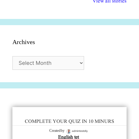
View all stories
सुविधाएं
दिसंबर
प्रश्न (2024
Archives
Archives
COMPLETE YOUR QUIZ IN 10 MINURS
admintestdly
Created by
English tet