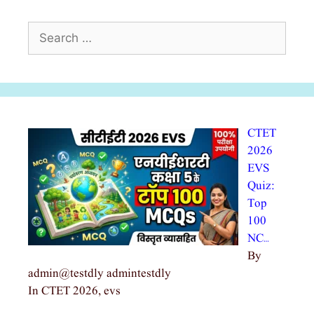
Search
for:
CTET
2026
EVS
Quiz:
Top
100
NC…
By
admin@testdly admintestdly
In CTET 2026, evs