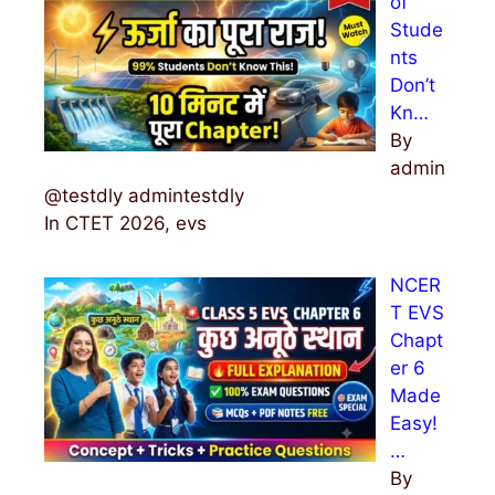
of
Stude
nts
Don’t
Kn…
By
admin
@testdly admintestdly
In CTET 2026, evs
NCER
T EVS
Chapt
er 6
Made
Easy!
…
By