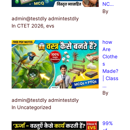
NC…
By
admin@testdly admintestdly
In CTET 2026, evs
how
Are
Clothe
s
Made?
| Class
…
By
admin@testdly admintestdly
In Uncategorized
99%