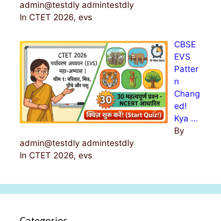
admin@testdly admintestdly
In CTET 2026, evs
CBSE
EVS
Patter
n
Chang
ed!
Kya …
By
admin@testdly admintestdly
In CTET 2026, evs
Categories