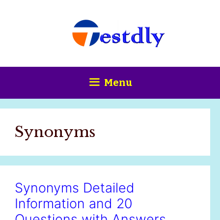
Skip
content
to
content
Menu
Synonyms
Synonyms Detailed
Information and 20
Questions with Answers