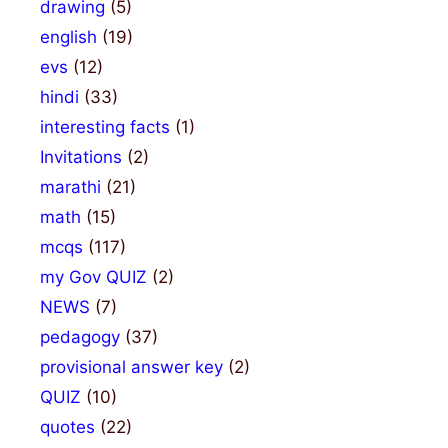
drawing
(5)
english
(19)
evs
(12)
hindi
(33)
interesting facts
(1)
Invitations
(2)
marathi
(21)
math
(15)
mcqs
(117)
my Gov QUIZ
(2)
NEWS
(7)
pedagogy
(37)
provisional answer key
(2)
QUIZ
(10)
quotes
(22)