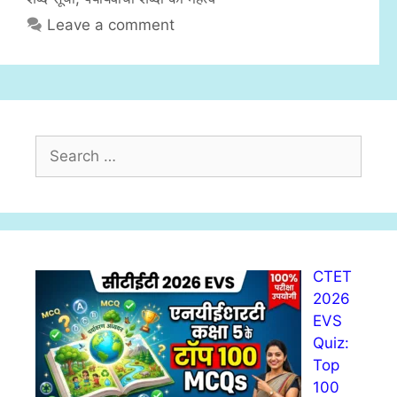
s
Leave a comment
S
e
a
r
c
h
CTET
f
2026
o
EVS
r
Quiz:
:
Top
100