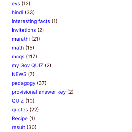
evs
(12)
hindi
(33)
interesting facts
(1)
Invitations
(2)
marathi
(21)
math
(15)
mcqs
(117)
my Gov QUIZ
(2)
NEWS
(7)
pedagogy
(37)
provisional answer key
(2)
QUIZ
(10)
quotes
(22)
Recipe
(1)
result
(30)