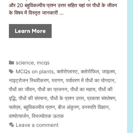
और 20 बहुविकल्पीय प्रश्न उत्तर सहित यहां पर पौधों के जीवन
के विषय में विस्तृत जानकारी …
Learn More
C
science
,
mcqs
a
T
MCQs on plants
,
क्लोरोप्लास्ट
,
क्लोरोफिल
,
जाइलम
,
t
a
नाइट्रोजन स्थिरीकरण
,
परागण
,
पर्यावरण में पौधों का योगदान
,
e
g
पौधों का जीवन
,
पौधों का प्रजनन
,
पौधों का महत्व
,
पौधों की
g
s
वृद्धि
,
पौधों की संरचना
,
पौधों के प्रश्न उत्तर
,
प्रकाश संश्लेषण
,
o
r
फ्लोएम
,
बहुविकल्पीय प्रश्न
,
बीज अंकुरण
,
वनस्पति विज्ञान
,
i
वाष्पोत्सर्जन
,
विभज्योतक ऊतक
e
Leave a comment
s