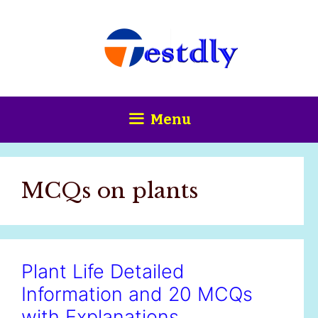
Skip
content
to
content
Menu
MCQs on plants
Plant Life Detailed
Information and 20 MCQs
with Explanations