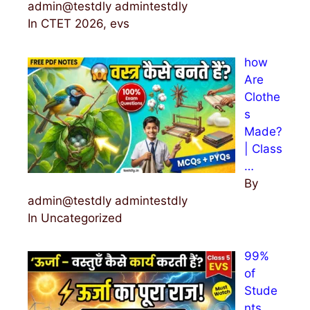
admin@testdly admintestdly
In CTET 2026, evs
how
Are
Clothe
s
Made?
| Class
…
By
admin@testdly admintestdly
In Uncategorized
99%
of
Stude
nts