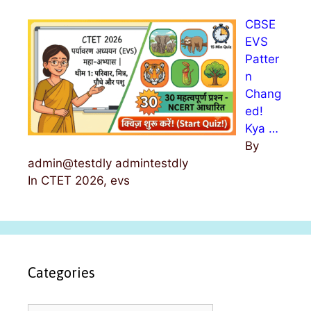
CBSE
EVS
Patter
n
Chang
ed!
Kya …
By
admin@testdly admintestdly
In CTET 2026, evs
Categories