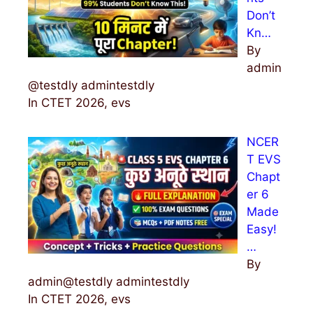
Don’t
Kn…
By
admin
@testdly admintestdly
In CTET 2026, evs
NCER
T EVS
Chapt
er 6
Made
Easy!
…
By
admin@testdly admintestdly
In CTET 2026, evs