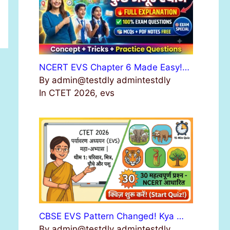
NCERT EVS Chapter 6 Made Easy!…
By admin@testdly admintestdly
In CTET 2026, evs
CBSE EVS Pattern Changed! Kya …
By admin@testdly admintestdly