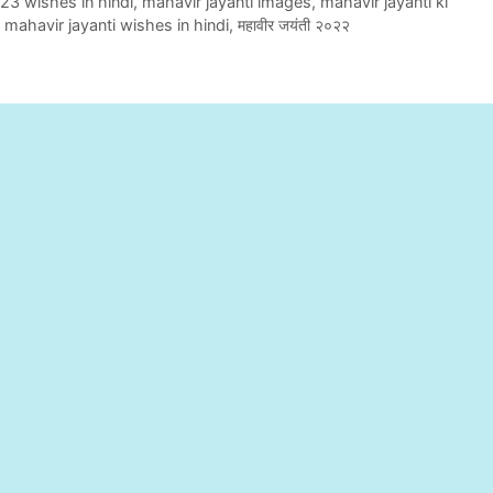
23 wishes in hindi
,
mahavir jayanti images
,
mahavir jayanti ki
,
mahavir jayanti wishes in hindi
,
महावीर जयंती २०२२