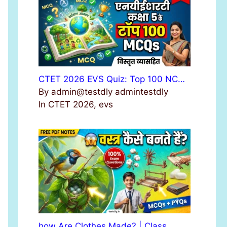
r
:
CTET 2026 EVS Quiz: Top 100 NC…
By admin@testdly admintestdly
In CTET 2026, evs
how Are Clothes Made? | Class …