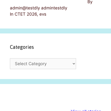
By
admin@testdly admintestdly
In CTET 2026, evs
Categories
C
a
t
e
g
o
r
i
अल्पसंख्यकों के लिए
राष्ट्रीय अल्पसंख्यक
मराठी पेड
e