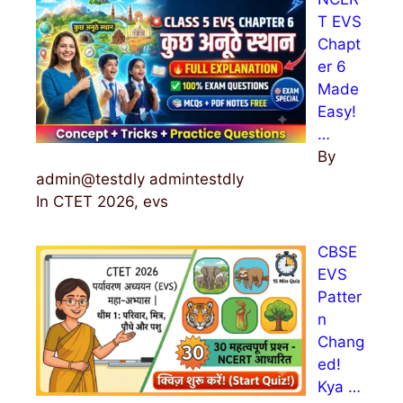
T EVS
Chapt
er 6
Made
Easy!
…
By
admin@testdly admintestdly
In CTET 2026, evs
CBSE
EVS
Patter
n
Chang
ed!
Kya …