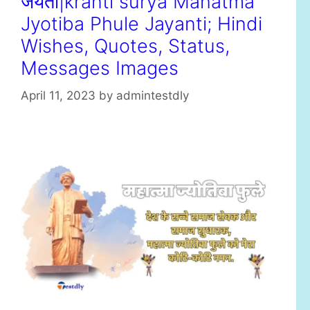
जयंती|kranti surya Mahatma
Jyotiba Phule Jayanti; Hindi
Wishes, Quotes, Status,
Messages Images
April 11, 2023
by
admintestdly