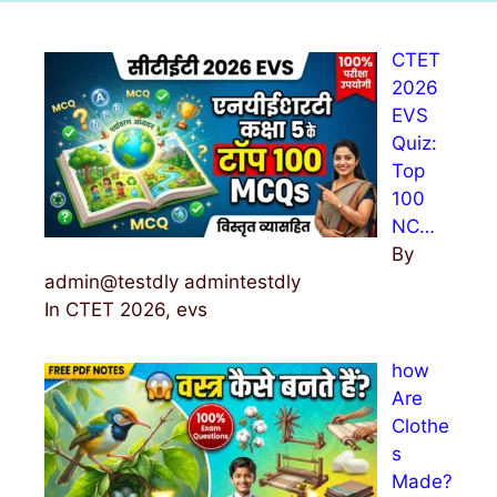
c
h
CTET
f
2026
o
EVS
r
Quiz:
:
Top
100
NC…
By
admin@testdly admintestdly
In CTET 2026, evs
how
Are
Clothe
s
Made?