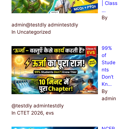
| Class
…
By
admin@testdly admintestdly
In Uncategorized
99%
of
Stude
nts
Don’t
Kn…
By
admin
@testdly admintestdly
In CTET 2026, evs
NCER