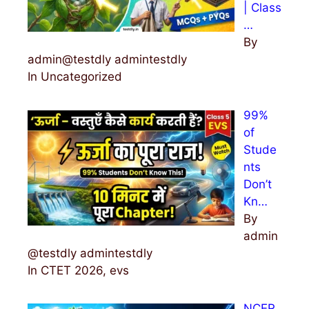
| Class
…
By
admin@testdly admintestdly
In Uncategorized
99%
of
Stude
nts
Don’t
Kn…
By
admin
@testdly admintestdly
In CTET 2026, evs
NCER