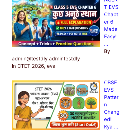
T EVS
Chapt
er 6
Made
Easy!
…
By
admin@testdly admintestdly
In CTET 2026, evs
CBSE
EVS
Patter
n
Chang
ed!
Kya …