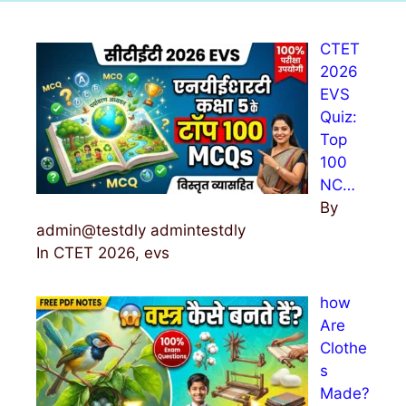
c
h
CTET
f
2026
o
EVS
r
Quiz:
:
Top
100
NC…
By
admin@testdly admintestdly
In CTET 2026, evs
how
Are
Clothe
s
Made?