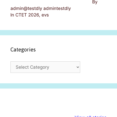
By
admin@testdly admintestdly
In CTET 2026, evs
Categories
C
a
t
e
g
o
r
i
अल्पसंख्यकों के लिए
राष्ट्रीय अल्पसंख्यक
मराठी पेड
e