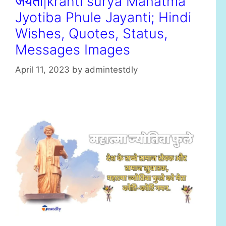
जयंती|kranti surya Mahatma
Jyotiba Phule Jayanti; Hindi
Wishes, Quotes, Status,
Messages Images
April 11, 2023
by
admintestdly