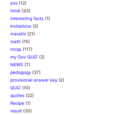
evs
(12)
hindi
(33)
interesting facts
(1)
Invitations
(2)
marathi
(21)
math
(15)
mcqs
(117)
my Gov QUIZ
(2)
NEWS
(7)
pedagogy
(37)
provisional answer key
(2)
QUIZ
(10)
quotes
(22)
Recipe
(1)
result
(30)