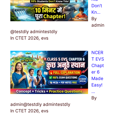
Don’t
Kn…
By
admin
@testdly admintestdly
In CTET 2026, evs
NCER
T EVS
Chapt
er 6
Made
Easy!
…
By
admin@testdly admintestdly
In CTET 2026, evs