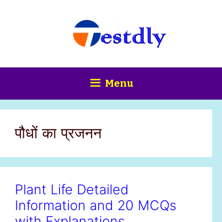
Skip
content
to
content
Menu
पौधों का प्रजनन
Plant Life Detailed
Information and 20 MCQs
with Explanations