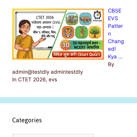
CBSE
EVS
Patter
n
Chang
ed!
Kya …
By
admin@testdly admintestdly
In CTET 2026, evs
Categories