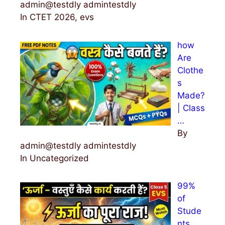
admin@testdly admintestdly
In CTET 2026, evs
how
Are
Clothe
s
Made?
| Class
…
By
admin@testdly admintestdly
In Uncategorized
99%
of
Stude
nts