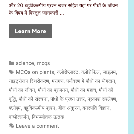
और 20 बहुविकल्पीय प्रश्न उत्तर सहित यहां पर पौधों के जीवन
के विषय में विस्तृत जानकारी …
Learn More
C
science
,
mcqs
a
T
MCQs on plants
,
क्लोरोप्लास्ट
,
क्लोरोफिल
,
जाइलम
,
t
a
नाइट्रोजन स्थिरीकरण
,
परागण
,
पर्यावरण में पौधों का योगदान
,
e
g
पौधों का जीवन
,
पौधों का प्रजनन
,
पौधों का महत्व
,
पौधों की
g
s
वृद्धि
,
पौधों की संरचना
,
पौधों के प्रश्न उत्तर
,
प्रकाश संश्लेषण
,
o
r
फ्लोएम
,
बहुविकल्पीय प्रश्न
,
बीज अंकुरण
,
वनस्पति विज्ञान
,
i
वाष्पोत्सर्जन
,
विभज्योतक ऊतक
e
Leave a comment
s