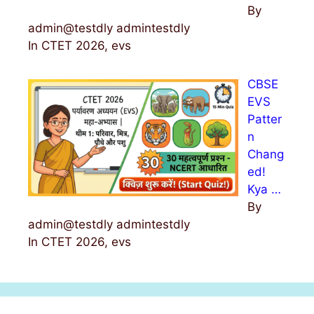
By
admin@testdly admintestdly
In CTET 2026, evs
CBSE
EVS
Patter
n
Chang
ed!
Kya …
By
admin@testdly admintestdly
In CTET 2026, evs