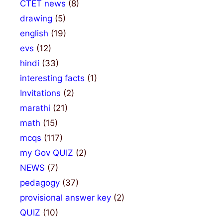
CTET news
(8)
drawing
(5)
english
(19)
evs
(12)
hindi
(33)
interesting facts
(1)
Invitations
(2)
marathi
(21)
math
(15)
mcqs
(117)
my Gov QUIZ
(2)
NEWS
(7)
pedagogy
(37)
provisional answer key
(2)
QUIZ
(10)