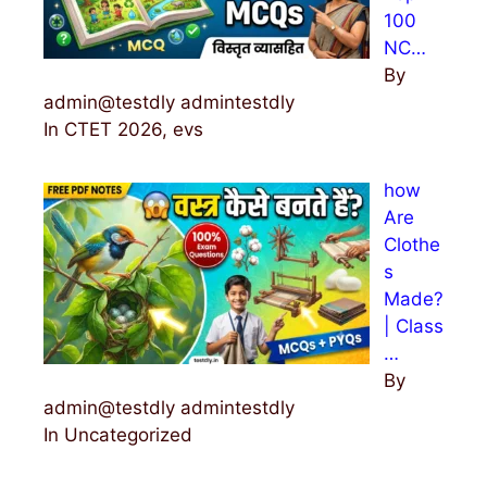
100
NC…
By
admin@testdly admintestdly
In CTET 2026, evs
how
Are
Clothe
s
Made?
| Class
…
By
admin@testdly admintestdly
In Uncategorized