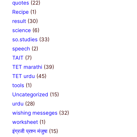
quotes
(22)
Recipe
(1)
result
(30)
science
(6)
so.studies
(33)
speech
(2)
TAIT
(7)
TET marathi
(39)
TET urdu
(45)
tools
(1)
Uncategorized
(15)
urdu
(28)
wishing messeges
(32)
worksheet
(1)
इंग्रजी प्रश्न मंजुषा
(15)