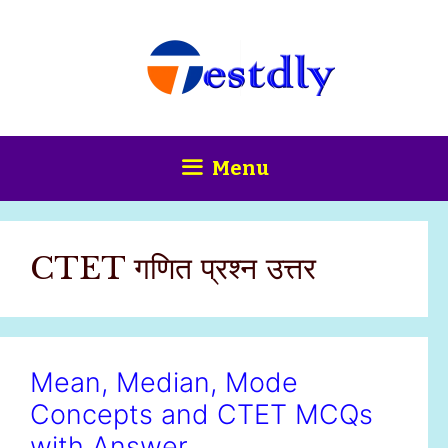
Skip
content
to
content
Menu
CTET गणित प्रश्न उत्तर
Mean, Median, Mode
Concepts and CTET MCQs
with Answer