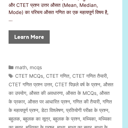
और CTET प्रश्न उत्तर औसत (Mean, Median,
Mode) का परिचय औसत गणित का एक महत्वपूर्ण विषय है,
…
Learn More
C
math
,
mcqs
a
T
CTET MCQs
,
CTET गणित
,
CTET गणित तैयारी
,
t
a
CTET गणित प्रश्न उत्तर
,
CTET पिछले वर्ष के प्रश्न
,
औसत
e
g
का उपयोग
,
औसत की अवधारणा
,
औसत के MCQs
,
औसत
g
s
के प्रकार
,
औसत पर आधारित प्रश्न
,
गणित की तैयारी
,
गणित
o
r
के महत्वपूर्ण प्रश्न
,
डेटा विश्लेषण
,
प्रतियोगी परीक्षा के प्रश्न
,
i
बहुलक
,
बहुलक का सूत्र
,
बहुलक के प्रश्न
,
मध्यिका
,
मध्यिका
e
का सूत्र
,
मध्यिका के प्रश्न
,
माध्य
,
माध्य का सूत्र
,
माध्य के