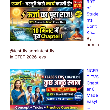
99%
of
Stude
nts
Don’t
Kn…
By
admin
@testdly admintestdly
In CTET 2026, evs
NCER
T EVS
Chapt
er 6
Made
Easy!
…