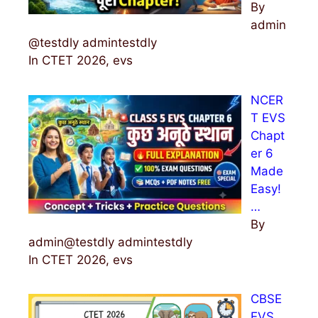
By
admin
@testdly admintestdly
In CTET 2026, evs
NCER
T EVS
Chapt
er 6
Made
Easy!
…
By
admin@testdly admintestdly
In CTET 2026, evs
CBSE
EVS