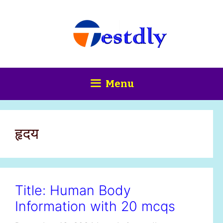
Skip
content
to
content
Menu
हृदय
Title: Human Body
Information with 20 mcqs