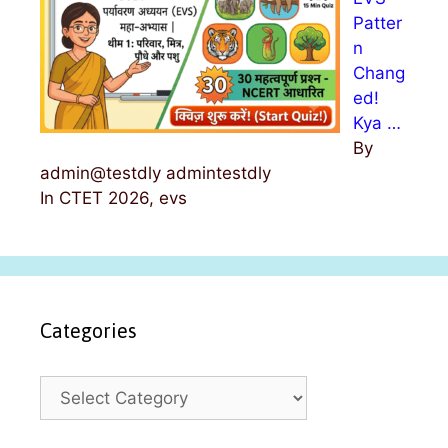
Patter
n
Chang
ed!
Kya …
By
admin@testdly admintestdly
In CTET 2026, evs
Categories
C
a
t