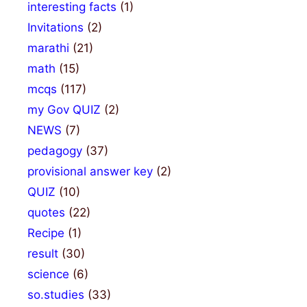
interesting facts
(1)
Invitations
(2)
marathi
(21)
math
(15)
mcqs
(117)
my Gov QUIZ
(2)
NEWS
(7)
pedagogy
(37)
provisional answer key
(2)
QUIZ
(10)
quotes
(22)
Recipe
(1)
result
(30)
science
(6)
so.studies
(33)