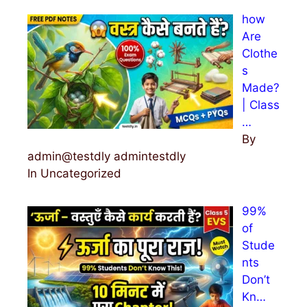
how
Are
Clothe
s
Made?
| Class
…
By
admin@testdly admintestdly
In Uncategorized
99%
of
Stude
nts
Don’t
Kn…