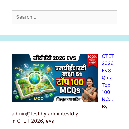
S
e
a
r
c
h
CTET
f
2026
o
EVS
r
Quiz:
:
Top
100
NC…
By
admin@testdly admintestdly
In CTET 2026, evs