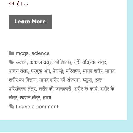
बना है। …
Learn More
C
mcqs
,
science
a
T
ऊतक
,
कंकाल तंत्र
,
कोशिकाएं
,
गुर्दे
,
तंत्रिका तंत्र
,
t
a
पाचन तंत्र
,
प्रमुख अंग
,
फेफड़े
,
मस्तिष्क
,
मानव शरीर
,
मानव
e
g
शरीर का विज्ञान
,
मानव शरीर की संरचना
,
यकृत
,
रक्त
g
s
परिसंचरण तंत्र
,
शरीर की जानकारी
,
शरीर के कार्य
,
शरीर के
o
r
तंत्र
,
श्वसन तंत्र
,
हृदय
i
Leave a comment
e
s