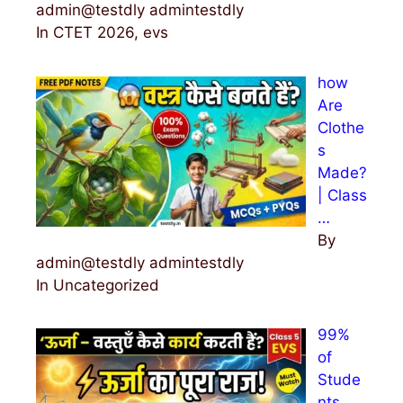
admin@testdly admintestdly
In CTET 2026, evs
how
Are
Clothe
s
Made?
| Class
…
By
admin@testdly admintestdly
In Uncategorized
99%
of
Stude
nts