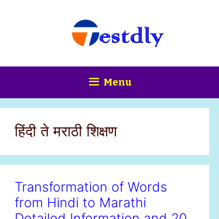
Skip
content
to
content
Menu
हिंदी ते मराठी शिक्षण
Transformation of Words
from Hindi to Marathi
Detailed Information and 20