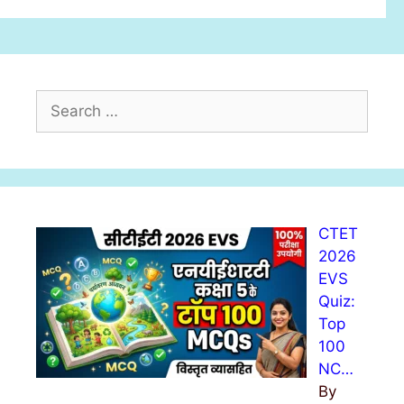
s
S
e
a
r
c
h
CTET
f
2026
o
EVS
r
Quiz:
:
Top
100
NC…
By