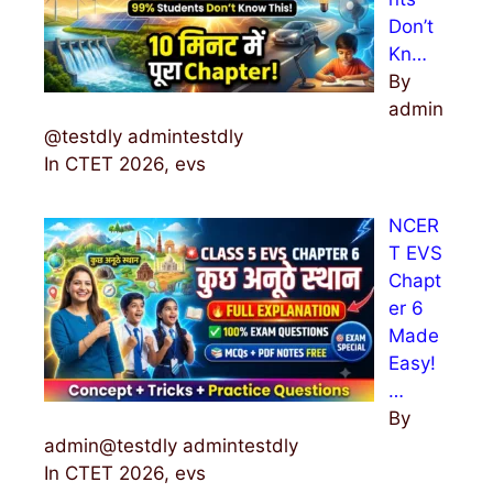
Don’t
Kn…
By
admin
@testdly admintestdly
In CTET 2026, evs
NCER
T EVS
Chapt
er 6
Made
Easy!
…
By
admin@testdly admintestdly
In CTET 2026, evs