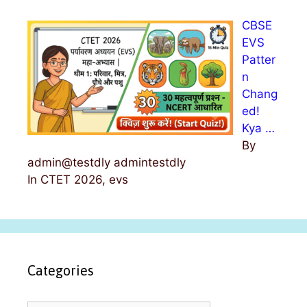
CBSE
EVS
Patter
n
Chang
ed!
Kya …
By
admin@testdly admintestdly
In CTET 2026, evs
Categories