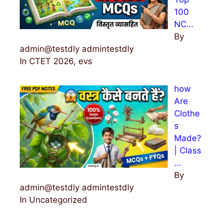
100
NC…
By
admin@testdly admintestdly
In CTET 2026, evs
how
Are
Clothe
s
Made?
| Class
…
By
admin@testdly admintestdly
In Uncategorized