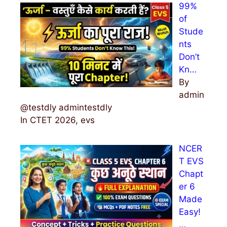
99%
of
Stude
nts
Don’t
Kn…
By
admin
@testdly admintestdly
In CTET 2026, evs
NCER
T EVS
Chapt
er 6
Made
Easy!
…