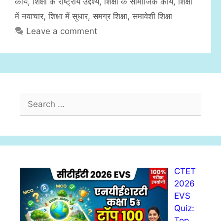
कार्य
,
शिक्षा के राष्ट्रीय उद्देश्य
,
शिक्षा के सामाजिक कार्य
,
शिक्षा
में नवाचार
,
शिक्षा में सुधार
,
समग्र शिक्षा
,
समावेशी शिक्षा
Leave a comment
S
e
a
r
c
h
CTET
f
2026
o
EVS
r
Quiz:
:
Top