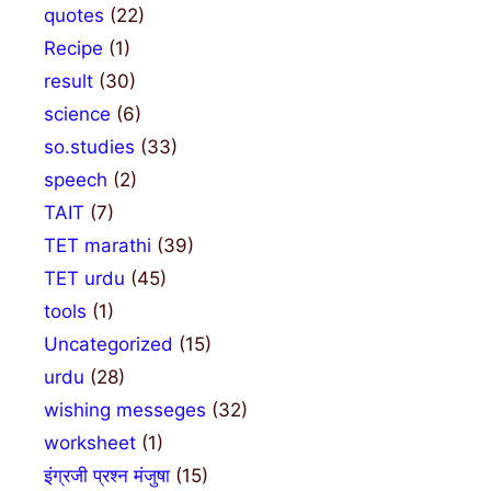
quotes
(22)
Recipe
(1)
result
(30)
science
(6)
so.studies
(33)
speech
(2)
TAIT
(7)
TET marathi
(39)
TET urdu
(45)
tools
(1)
Uncategorized
(15)
urdu
(28)
wishing messeges
(32)
worksheet
(1)
इंग्रजी प्रश्न मंजुषा
(15)