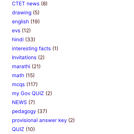
CTET news
(8)
drawing
(5)
english
(19)
evs
(12)
hindi
(33)
interesting facts
(1)
Invitations
(2)
marathi
(21)
math
(15)
mcqs
(117)
my Gov QUIZ
(2)
NEWS
(7)
pedagogy
(37)
provisional answer key
(2)
QUIZ
(10)