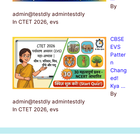
By
admin@testdly admintestdly
In CTET 2026, evs
CBSE
EVS
Patter
n
Chang
ed!
Kya …
By
admin@testdly admintestdly
In CTET 2026, evs