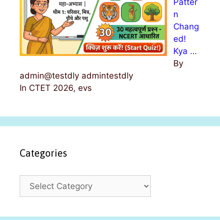
Patter
n
Chang
ed!
Kya …
By
admin@testdly admintestdly
In CTET 2026, evs
Categories
C
a
t
e