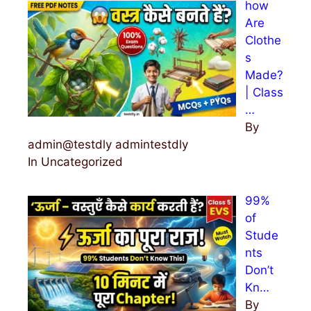
how
Are
Clothe
s
Made?
| Class
…
By
admin@testdly admintestdly
In Uncategorized
99%
of
Stude
nts
Don’t
Kn…
By