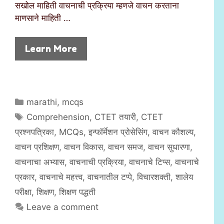
सखोल माहिती वाचनाची प्रक्रिया म्हणजे वाचन करताना
माणसाने माहिती …
Learn More
C
marathi
,
mcqs
a
T
Comprehension
,
CTET तयारी
,
CTET
t
a
प्रश्नपत्रिका
,
MCQs
,
इन्फॉर्मेशन प्रोसेसिंग
,
वाचन कौशल्य
,
e
g
वाचन प्रशिक्षण
,
वाचन विकास
,
वाचन समज
,
वाचन सुधारणा
,
g
s
वाचनाचा अभ्यास
,
वाचनाची प्रक्रिया
,
वाचनाचे टिप्स
,
वाचनाचे
o
r
प्रकार
,
वाचनाचे महत्त्व
,
वाचनातील टप्पे
,
विचारशक्ती
,
शालेय
i
परीक्षा
,
शिक्षण
,
शिक्षण पद्धती
e
Leave a comment
s