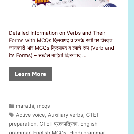
Detailed Information on Verbs and Their
Forms with MCQs क्रियापद व उनके रूपों पर विस्तृत
जानकारी और MCQs क्रियापद व त्याचे रूप (Verb and
its Forms) – सखोल माहिती क्रियापद …
Learn More
C
marathi
,
mcqs
a
T
Active voice
,
Auxiliary verbs
,
CTET
t
a
preparation
,
CTET प्रश्नपत्रिका
,
English
e
g
grammar
,
English MCQs
,
Hindi grammar
,