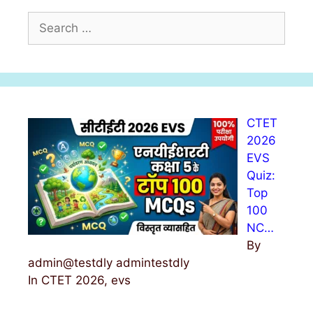
S
e
a
r
c
h
CTET
f
2026
o
EVS
r
Quiz:
:
Top
100
NC…
By
admin@testdly admintestdly
In CTET 2026, evs