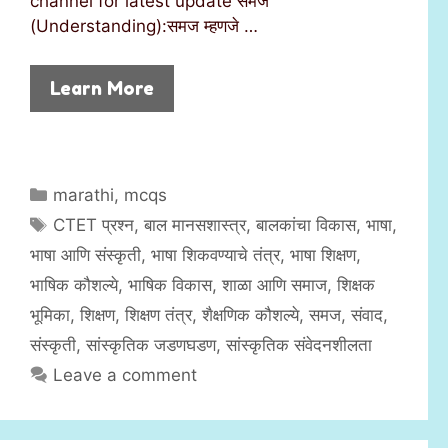
channel for latest update समज
(Understanding):समज म्हणजे …
Learn More
C
marathi
,
mcqs
a
T
CTET प्रश्न
,
बाल मानसशास्त्र
,
बालकांचा विकास
,
भाषा
,
t
a
भाषा आणि संस्कृती
,
भाषा शिकवण्याचे तंत्र
,
भाषा शिक्षण
,
e
g
भाषिक कौशल्ये
,
भाषिक विकास
,
शाळा आणि समाज
,
शिक्षक
g
s
भूमिका
,
शिक्षण
,
शिक्षण तंत्र
,
शैक्षणिक कौशल्ये
,
समज
,
संवाद
,
o
r
संस्कृती
,
सांस्कृतिक जडणघडण
,
सांस्कृतिक संवेदनशीलता
i
Leave a comment
e
s