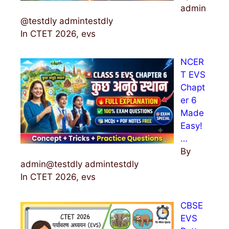
admin
@testdly admintestdly
In CTET 2026, evs
NCER
T EVS
Chapt
er 6
Made
Easy!
…
By
admin@testdly admintestdly
In CTET 2026, evs
CBSE
EVS