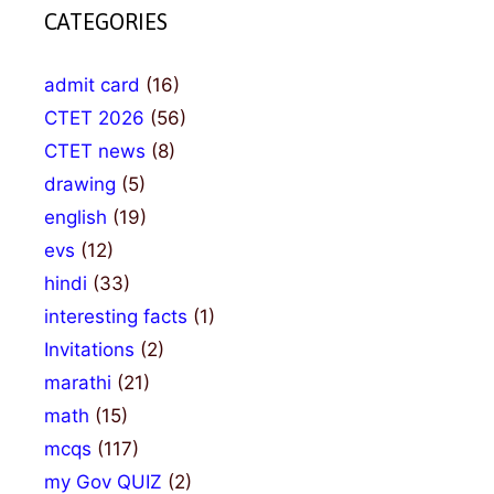
CATEGORIES
admit card
(16)
CTET 2026
(56)
CTET news
(8)
drawing
(5)
english
(19)
evs
(12)
hindi
(33)
interesting facts
(1)
Invitations
(2)
marathi
(21)
math
(15)
mcqs
(117)
my Gov QUIZ
(2)