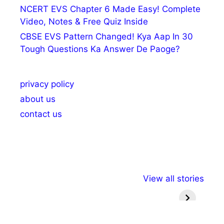
NCERT EVS Chapter 6 Made Easy! Complete
Video, Notes & Free Quiz Inside
CBSE EVS Pattern Changed! Kya Aap In 30
Tough Questions Ka Answer De Paoge?
privacy policy
about us
contact us
अल्पसंख्यकों के लिए
राष्ट्रीय अल्पसंख्यक
मराठी पेड
View all stories
विभिन्न योजनाएं और
अधिकार दिवस| 18
वर्षातील मह
सुविधाएं
दिसंबर
प्रश्न (