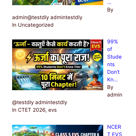
…
By
admin@testdly admintestdly
In Uncategorized
99%
of
Stude
nts
Don’t
Kn…
By
admin
@testdly admintestdly
In CTET 2026, evs
NCER
T EVS