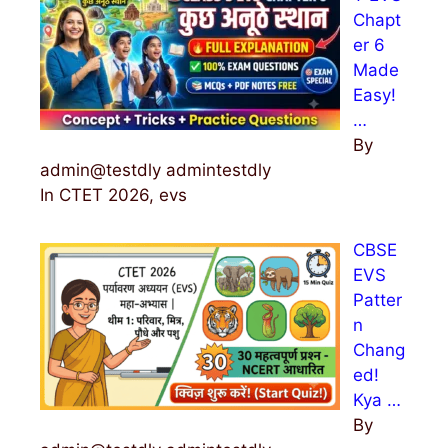
Chapt
er 6
Made
Easy!
…
By
admin@testdly admintestdly
In CTET 2026, evs
CBSE
EVS
Patter
n
Chang
ed!
Kya …
By