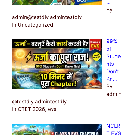
…
By
admin@testdly admintestdly
In Uncategorized
99%
of
Stude
nts
Don’t
Kn…
By
admin
@testdly admintestdly
In CTET 2026, evs
NCER
T EVS