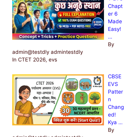
Chapt
er 6
Made
Easy!
…
By
admin@testdly admintestdly
In CTET 2026, evs
CBSE
EVS
Patter
n
Chang
ed!
Kya …
By