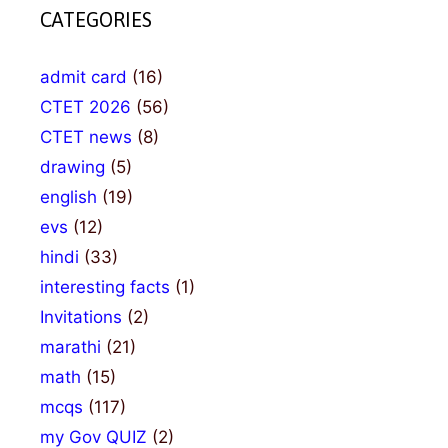
CATEGORIES
admit card
(16)
CTET 2026
(56)
CTET news
(8)
drawing
(5)
english
(19)
evs
(12)
hindi
(33)
interesting facts
(1)
Invitations
(2)
marathi
(21)
math
(15)
mcqs
(117)
my Gov QUIZ
(2)