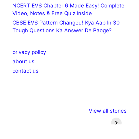
NCERT EVS Chapter 6 Made Easy! Complete
Video, Notes & Free Quiz Inside
CBSE EVS Pattern Changed! Kya Aap In 30
Tough Questions Ka Answer De Paoge?
privacy policy
about us
contact us
अल्पसंख्यकों के लिए
राष्ट्रीय अल्पसंख्यक
मराठी पेड
View all stories
विभिन्न योजनाएं और
अधिकार दिवस| 18
वर्षातील मह
सुविधाएं
दिसंबर
प्रश्न (