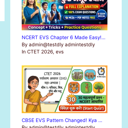
NCERT EVS Chapter 6 Made Easy!…
By admin@testdly admintestdly
In CTET 2026, evs
CBSE EVS Pattern Changed! Kya …
By admin@testdly admintestdly