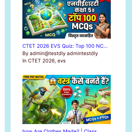
r
:
CTET 2026 EVS Quiz: Top 100 NC…
By admin@testdly admintestdly
In CTET 2026, evs
how Are Clothes Made? | Class …