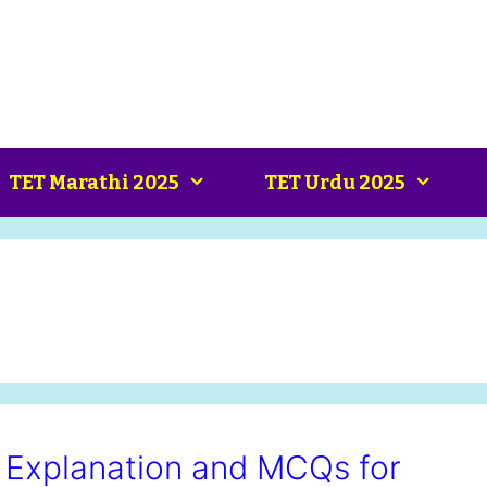
TET Marathi 2025
TET Urdu 2025
 Explanation and MCQs for