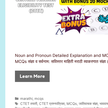
Noun and Pronoun Detailed Explanation and MCQs f
MCQs संज्ञा व सर्वनाम: सविस्तर माहिती मराठी व्याकरणात संज
Learn More
C
marathi
,
mcqs
a
T
CTET तयारी
,
CTET प्रश्नपत्रिका
,
MCQs
,
जातिवाचक संज्ञा
,
भाववाच