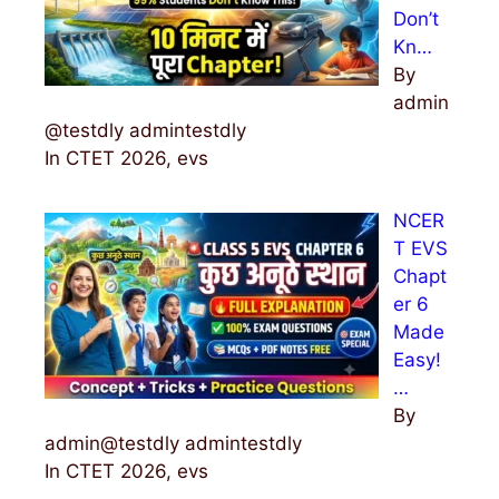
Don’t
Kn…
By
admin
@testdly admintestdly
In CTET 2026, evs
NCER
T EVS
Chapt
er 6
Made
Easy!
…
By
admin@testdly admintestdly
In CTET 2026, evs