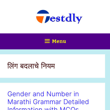
Skip
content
to
content
Menu
लिंग बदलाचे नियम
Gender and Number in
Marathi Grammar Detailed
Information with MCQs