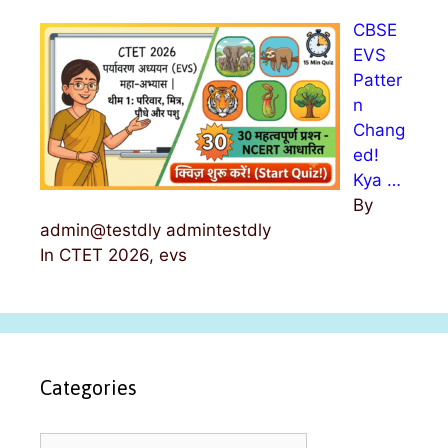
CBSE
EVS
Patter
n
Chang
ed!
Kya …
By
admin@testdly admintestdly
In CTET 2026, evs
Categories
C