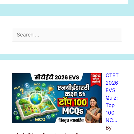
s
S
e
a
r
c
h
CTET
f
2026
o
EVS
r
Quiz:
:
Top
100
NC…
By