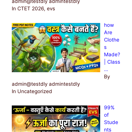
admin@testdly admintestdly
In CTET 2026, evs
how
Are
Clothe
s
Made?
| Class
…
By
admin@testdly admintestdly
In Uncategorized
99%
of
Stude
nts