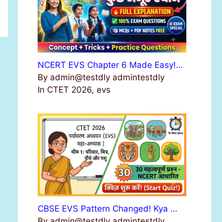
NCERT EVS Chapter 6 Made Easy!…
By admin@testdly admintestdly
In CTET 2026, evs
CBSE EVS Pattern Changed! Kya …
By admin@testdly admintestdly