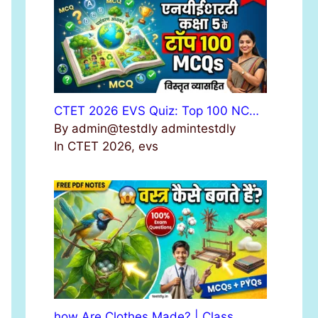
r
:
CTET 2026 EVS Quiz: Top 100 NC…
By admin@testdly admintestdly
In CTET 2026, evs
how Are Clothes Made? | Class …