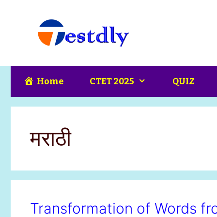
Skip
content
to
content
Home
CTET 2025
QUIZ
मराठी
Transformation of Words fro