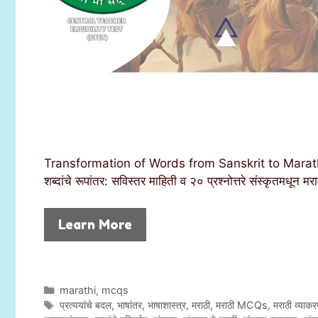
Transformation of Words from Sanskrit to Marath
शब्दांचे रूपांतर: सविस्तर माहिती व २० प्रश्नोत्तरे संस्कृतमधून म
Learn More
C
marathi
,
mcqs
a
T
प्रत्ययांचे बदल
,
भाषांतर
,
भाषाशास्त्र
,
मराठी
,
मराठी MCQs
,
मराठी व्याक