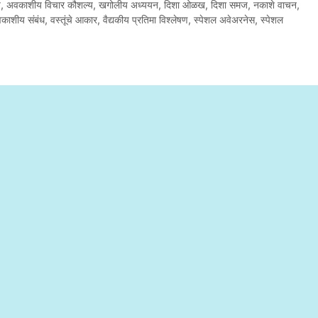
य
,
अवकाशीय विचार कौशल्य
,
खगोलीय अध्ययन
,
दिशा ओळख
,
दिशा समज
,
नकाशे वाचन
,
अवकाशीय संबंध
,
वस्तूंचे आकार
,
वैद्यकीय प्रतिमा विश्लेषण
,
स्पेशल अवेअरनेस
,
स्पेशल