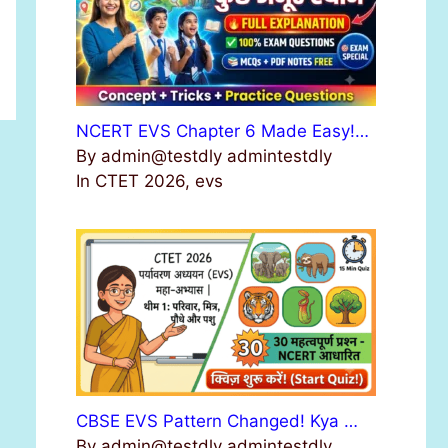
NCERT EVS Chapter 6 Made Easy!…
By admin@testdly admintestdly
In CTET 2026, evs
CBSE EVS Pattern Changed! Kya …
By admin@testdly admintestdly