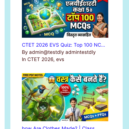
r
:
CTET 2026 EVS Quiz: Top 100 NC…
By admin@testdly admintestdly
In CTET 2026, evs
how Are Clothes Made? | Class …