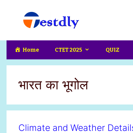
Skip
content
to
content
Home
CTET 2025
QUIZ
भारत का भूगोल
Climate and Weather Detai