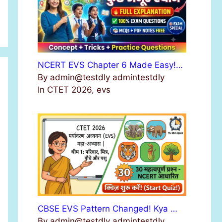
NCERT EVS Chapter 6 Made Easy!…
By admin@testdly admintestdly
In CTET 2026, evs
CBSE EVS Pattern Changed! Kya …
By admin@testdly admintestdly