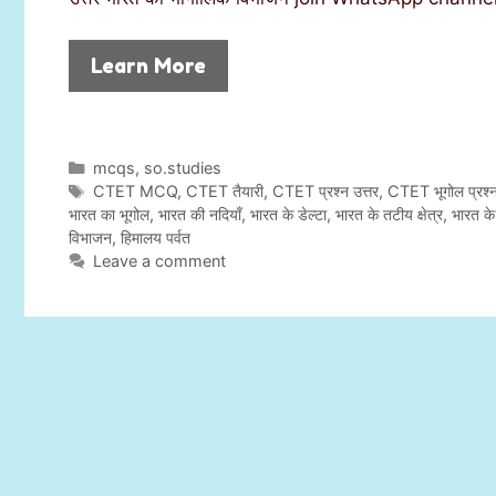
Learn More
C
mcqs
,
so.studies
a
T
CTET MCQ
,
CTET तैयारी
,
CTET प्रश्न उत्तर
,
CTET भूगोल प्रश्
t
a
भारत का भूगोल
,
भारत की नदियाँ
,
भारत के डेल्टा
,
भारत के तटीय क्षेत्र
,
भारत के 
e
g
विभाजन
,
हिमालय पर्वत
g
s
Leave a comment
o
r
i
e
s