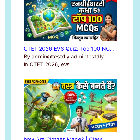
r
:
CTET 2026 EVS Quiz: Top 100 NC…
By admin@testdly admintestdly
In CTET 2026, evs
how Are Clothes Made? | Class …