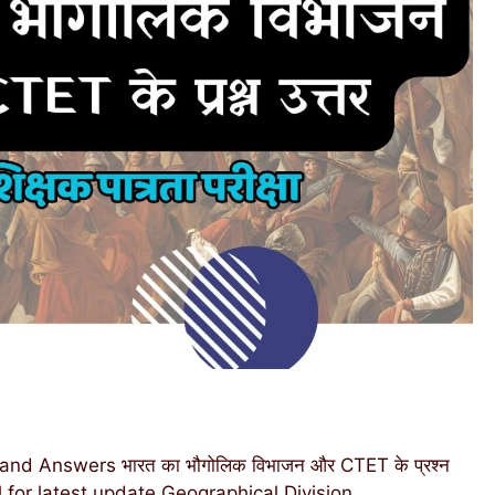
nd Answers भारत का भौगोलिक विभाजन और CTET के प्रश्न
l for latest update Geographical Division …