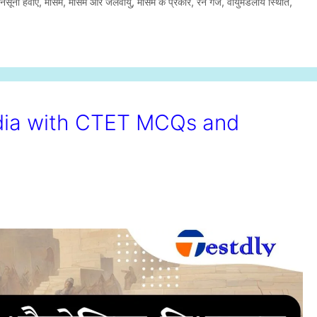
नसूनी हवाएँ
,
मौसम
,
मौसम और जलवायु
,
मौसम के प्रकार
,
रेन गेज
,
वायुमंडलीय स्थिति
,
ndia with CTET MCQs and