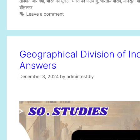
t
a
तापमान और वर्षा
,
भारत का भूगोल
,
भारत की जलवायु
,
भारतीय मौसम
,
मानसून
,
मा
e
g
शीतलहर
g
s
Leave a comment
o
r
i
e
s
Geographical Division of I
Answers
December 3, 2024
by
admintestdly