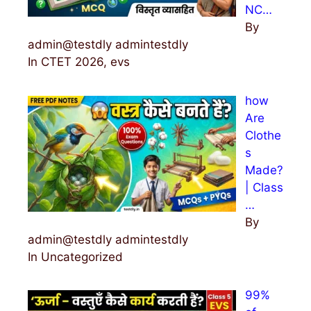
NC…
By
admin@testdly admintestdly
In CTET 2026, evs
how
Are
Clothe
s
Made?
| Class
…
By
admin@testdly admintestdly
In Uncategorized
99%