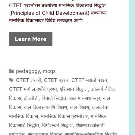
CTET प्रश्नोत्तर बच्च्यांच्या मानसिक विकासाचे सिद्धांत
(Principles of Child Development) बच्च्यांच्या
मानसिक विकासावर विविध तत्त्वज्ञान आणि …
Learn More
C
pedagogy
,
mcqs
a
T
CTET तयारी
,
CTET प्रश्न
,
CTET मराठी प्रश्न
,
t
a
CTET मागील वर्षांचे प्रश्न
,
एरिक्सन सिद्धांत
,
कोल्बर्ग नैतिक
e
g
विकास
,
झेडपीडी
,
पियाजे सिद्धांत
,
बाल मानसशास्त्र
,
बाल
g
s
विकास
,
बाल विकास आणि शिक्षण
,
बाल शिक्षण
,
बालकांचा
o
r
मानसिक विकास
,
मानसिक विकास प्रश्नोत्तर
,
मानसिक
i
विकासाचे सिद्धांत
,
विगोत्स्की सिद्धांत
,
शिक्षणतज्ज्ञांसाठी
e
मार्गदर्शन
,
संज्ञानात्मक विकास
,
सामाजिक-सांस्कृतिक सिद्धांत