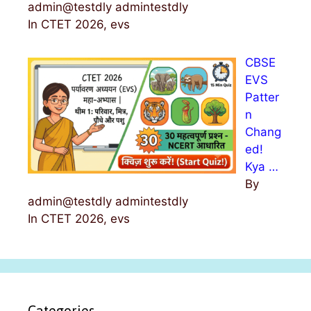
admin@testdly admintestdly
In CTET 2026, evs
CBSE
EVS
Patter
n
Chang
ed!
Kya …
By
admin@testdly admintestdly
In CTET 2026, evs
Categories