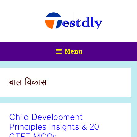
Skip
content
to
content
Menu
बाल विकास
Child Development
Principles Insights & 20
CTET MCQs