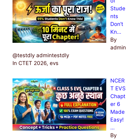
of
Stude
nts
Don’t
Kn…
By
admin
@testdly admintestdly
In CTET 2026, evs
NCER
T EVS
Chapt
er 6
Made
Easy!
…
By