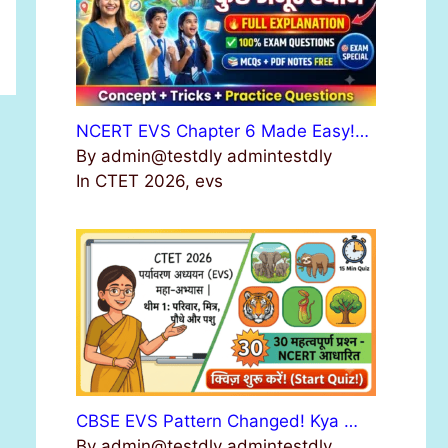
NCERT EVS Chapter 6 Made Easy!…
By admin@testdly admintestdly
In CTET 2026, evs
CBSE EVS Pattern Changed! Kya …
By admin@testdly admintestdly