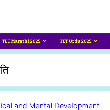
TET Marathi 2025
TET Urdu 2025
ति
ysical and Mental Development