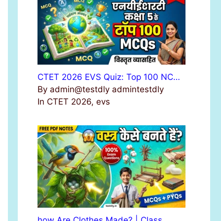
r
:
CTET 2026 EVS Quiz: Top 100 NC…
By admin@testdly admintestdly
In CTET 2026, evs
how Are Clothes Made? | Class …