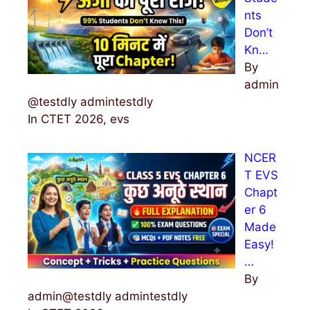
nts
Don’t
Kn…
By
admin
@testdly admintestdly
In CTET 2026, evs
NCER
T EVS
Chapt
er 6
Made
Easy!
…
By
admin@testdly admintestdly