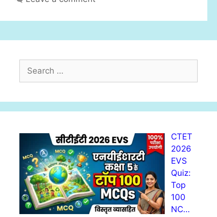
s
S
e
a
r
c
h
CTET
f
2026
o
EVS
r
Quiz:
:
Top
100
NC…