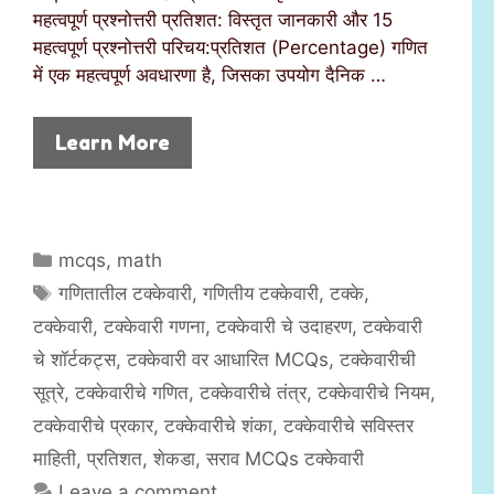
महत्वपूर्ण प्रश्नोत्तरी प्रतिशत: विस्तृत जानकारी और 15
महत्वपूर्ण प्रश्नोत्तरी परिचय:प्रतिशत (Percentage) गणित
में एक महत्वपूर्ण अवधारणा है, जिसका उपयोग दैनिक …
Learn More
C
mcqs
,
math
a
T
गणितातील टक्केवारी
,
गणितीय टक्केवारी
,
टक्के
,
t
a
टक्केवारी
,
टक्केवारी गणना
,
टक्केवारी चे उदाहरण
,
टक्केवारी
e
g
चे शॉर्टकट्स
,
टक्केवारी वर आधारित MCQs
,
टक्केवारीची
g
s
सूत्रे
,
टक्केवारीचे गणित
,
टक्केवारीचे तंत्र
,
टक्केवारीचे नियम
,
o
r
टक्केवारीचे प्रकार
,
टक्केवारीचे शंका
,
टक्केवारीचे सविस्तर
i
माहिती
,
प्रतिशत
,
शेकडा
,
सराव MCQs टक्केवारी
e
Leave a comment