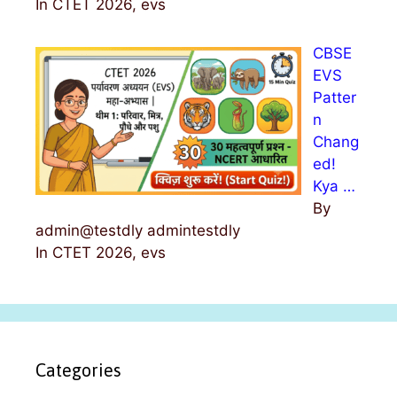
In CTET 2026, evs
CBSE
EVS
Patter
n
Chang
ed!
Kya …
By
admin@testdly admintestdly
In CTET 2026, evs
Categories