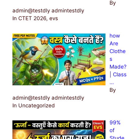
By
admin@testdly admintestdly
In CTET 2026, evs
how
Are
Clothe
s
Made?
| Class
…
By
admin@testdly admintestdly
In Uncategorized
99%
of
Stude