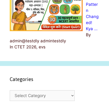
Patter
n
Chang
ed!
Kya …
By
admin@testdly admintestdly
In CTET 2026, evs
Categories
C
a
t