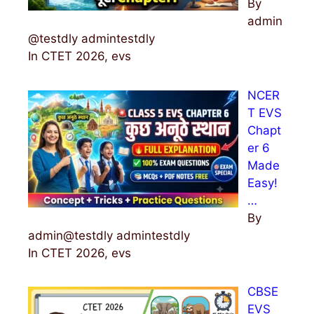
By
admin
@testdly admintestdly
In CTET 2026, evs
NCER
T EVS
Chapt
er 6
Made
Easy!
…
By
admin@testdly admintestdly
In CTET 2026, evs
CBSE
EVS