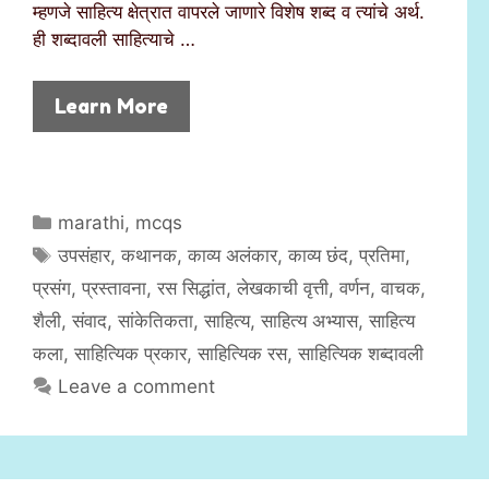
म्हणजे साहित्य क्षेत्रात वापरले जाणारे विशेष शब्द व त्यांचे अर्थ.
ही शब्दावली साहित्याचे …
Learn More
C
marathi
,
mcqs
a
T
उपसंहार
,
कथानक
,
काव्य अलंकार
,
काव्य छंद
,
प्रतिमा
,
t
a
प्रसंग
,
प्रस्तावना
,
रस सिद्धांत
,
लेखकाची वृत्ती
,
वर्णन
,
वाचक
,
e
g
शैली
,
संवाद
,
सांकेतिकता
,
साहित्य
,
साहित्य अभ्यास
,
साहित्य
g
s
कला
,
साहित्यिक प्रकार
,
साहित्यिक रस
,
साहित्यिक शब्दावली
o
r
Leave a comment
i
e
s