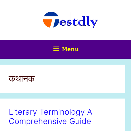
Skip
content
to
content
Menu
कथानक
Literary Terminology A
Comprehensive Guide