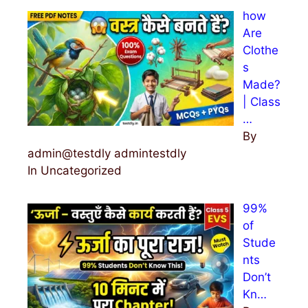
how
Are
Clothe
s
Made?
| Class
…
By
admin@testdly admintestdly
In Uncategorized
99%
of
Stude
nts
Don’t
Kn…