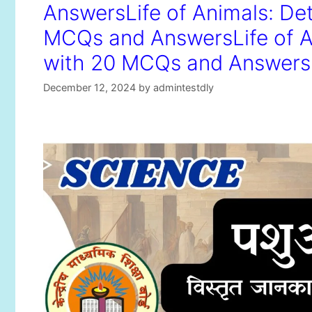
AnswersLife of Animals: Det
MCQs and AnswersLife of An
with 20 MCQs and Answers
December 12, 2024
by
admintestdly