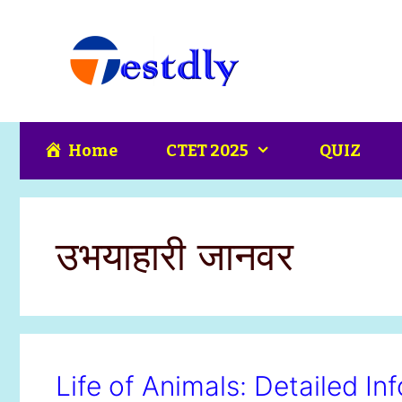
Skip
content
to
content
Home
CTET 2025
QUIZ
उभयाहारी जानवर
Life of Animals: Detailed I