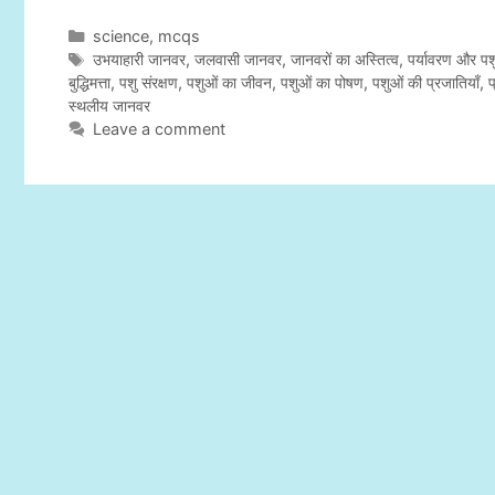
C
science
,
mcqs
a
T
उभयाहारी जानवर
,
जलवासी जानवर
,
जानवरों का अस्तित्व
,
पर्यावरण और पश
t
a
बुद्धिमत्ता
,
पशु संरक्षण
,
पशुओं का जीवन
,
पशुओं का पोषण
,
पशुओं की प्रजातियाँ
,
प
e
g
स्थलीय जानवर
g
s
Leave a comment
o
r
i
e
s