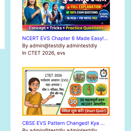
NCERT EVS Chapter 6 Made Easy!…
By admin@testdly admintestdly
In CTET 2026, evs
CBSE EVS Pattern Changed! Kya …
By admin@testdly admintestdly