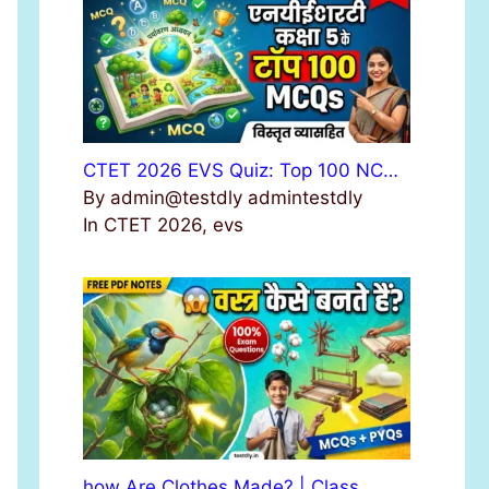
r
:
CTET 2026 EVS Quiz: Top 100 NC…
By admin@testdly admintestdly
In CTET 2026, evs
how Are Clothes Made? | Class …