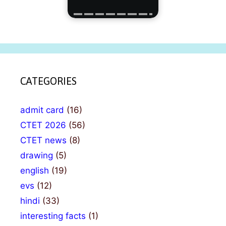
CATEGORIES
admit card
(16)
CTET 2026
(56)
CTET news
(8)
drawing
(5)
english
(19)
evs
(12)
hindi
(33)
interesting facts
(1)