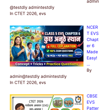
admin
@testdly admintestdly
In CTET 2026, evs
NCER
T EVS
Chapt
er 6
Made
Easy!
…
By
admin@testdly admintestdly
In CTET 2026, evs
CBSE
EVS
Patter