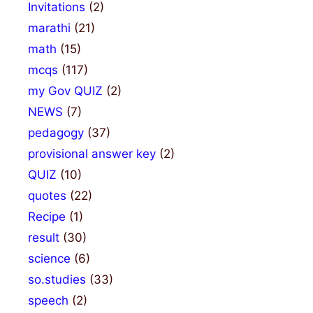
Invitations
(2)
marathi
(21)
math
(15)
mcqs
(117)
my Gov QUIZ
(2)
NEWS
(7)
pedagogy
(37)
provisional answer key
(2)
QUIZ
(10)
quotes
(22)
Recipe
(1)
result
(30)
science
(6)
so.studies
(33)
speech
(2)