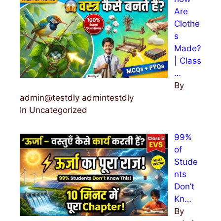
Are
Clothe
s
Made?
| Class
…
By
admin@testdly admintestdly
In Uncategorized
99%
of
Stude
nts
Don’t
Kn…
By