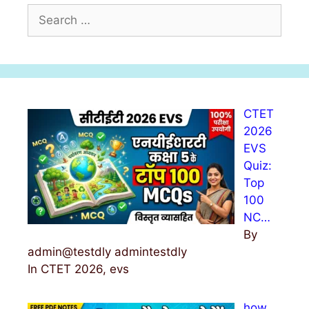
S
e
a
r
c
h
CTET
f
2026
o
EVS
r
Quiz:
:
Top
100
NC…
By
admin@testdly admintestdly
In CTET 2026, evs
how