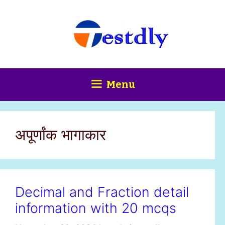
Skip
content
to
content
Menu
अपूर्णांक भागाकार
Decimal and Fraction detail
information with 20 mcqs