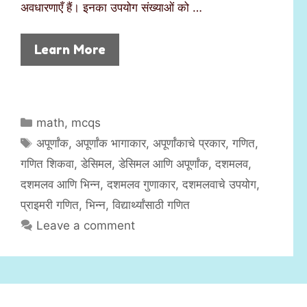
अवधारणाएँ हैं। इनका उपयोग संख्याओं को …
Learn More
C
math
,
mcqs
a
T
अपूर्णांक
,
अपूर्णांक भागाकार
,
अपूर्णांकाचे प्रकार
,
गणित
,
t
a
गणित शिकवा
,
डेसिमल
,
डेसिमल आणि अपूर्णांक
,
दशमलव
,
e
g
दशमलव आणि भिन्न
,
दशमलव गुणाकार
,
दशमलवाचे उपयोग
,
g
s
प्राइमरी गणित
,
भिन्न
,
विद्यार्थ्यांसाठी गणित
o
r
Leave a comment
i
e
s