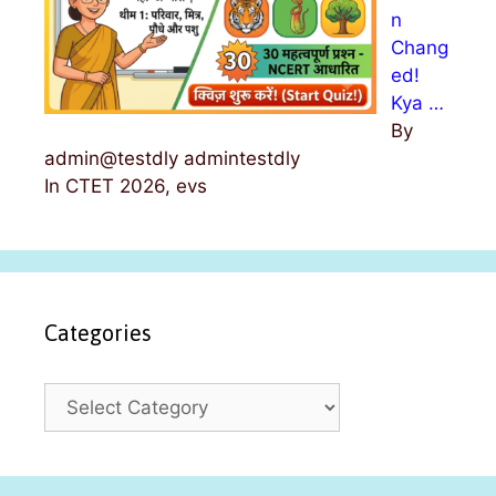
n
Chang
ed!
Kya …
By
admin@testdly admintestdly
In CTET 2026, evs
Categories
C
a
t
e