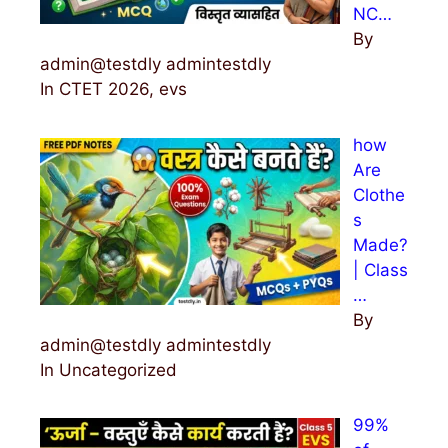
NC…
By
admin@testdly admintestdly
In CTET 2026, evs
how
Are
Clothe
s
Made?
| Class
…
By
admin@testdly admintestdly
In Uncategorized
99%