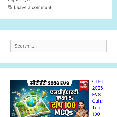
s
Leave a comment
S
e
a
r
c
h
CTET
f
2026
o
EVS
r
Quiz:
:
Top
100