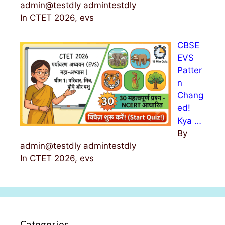
admin@testdly admintestdly
In CTET 2026, evs
CBSE
EVS
Patter
n
Chang
ed!
Kya …
By
admin@testdly admintestdly
In CTET 2026, evs
Categories