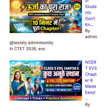
of
Stude
nts
Don’t
Kn…
By
admin
@testdly admintestdly
In CTET 2026, evs
NCER
T EVS
Chapt
er 6
Made
Easy!
…
By