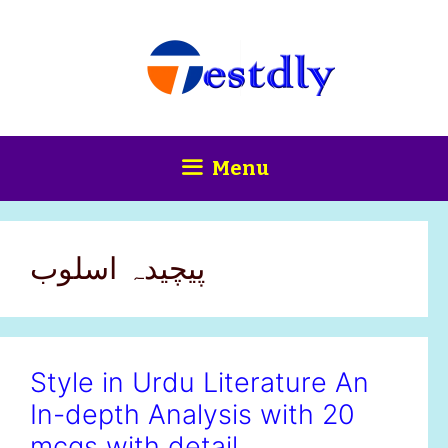
Skip
content
to
content
Menu
پیچیدہ اسلوب
Style in Urdu Literature An
In-depth Analysis with 20
mcqs with detail