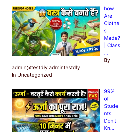
how
Are
Clothe
s
Made?
| Class
…
By
admin@testdly admintestdly
In Uncategorized
99%
of
Stude
nts
Don’t
Kn…