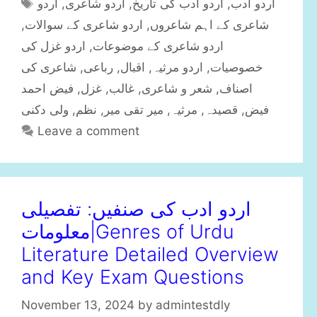
T
اردو
,
اردو شاعری
,
اردو ادب کی تاریخ
,
اردو ادب
t
a
,
اردو شاعری کے سوالات
,
شاعری کے اہم شاعروں
e
g
اردو غزل کی
,
اردو شاعری کے موضوعات
g
s
شاعری کی
,
رباعی
,
اقبال
,
اردو مرثیہ
,
خصوصیات
o
r
فیض احمد
,
غزل
,
غالب
,
شعر و شاعری
,
اصناف
i
ولی دکنی
,
نظم
,
میر تقی میر
,
مرثیہ
,
قصیدہ
,
فیض
e
Leave a comment
s
اردو ادب کی صنفیں: تفصیلی
معلومات|Genres of Urdu
Literature Detailed Overview
and Key Exam Questions
November 13, 2024
by
admintestdly