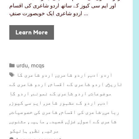
اور ایم سی کیوز کے ساتھ اردو شاعری کی اقسام
اردو شاعری ایک خوبصورت صنفِ …
Learn More
C
urdu
,
mcqs
a
T
اردو شاعری کا
,
اردو شاعری
,
اردو ادب
t
a
اردو شاعری کے
,
اردو شاعری کے اقسام
,
تاریخ
e
g
اردو کا
,
اردو شاعری کے نمونے
,
موضوعات
g
s
,
ایم سی کیوز
,
اردو کے مشہور شاعر
,
ادب
o
r
,
شاعری کی خصوصیات
,
شاعری کی اقسام
,
رباعی
i
,
مثنوی
,
ماہیہ
,
قصیدہ
,
غزل
,
شاعری کے اصول
e
ہائیکو
,
نظم
,
مرثیہ
s