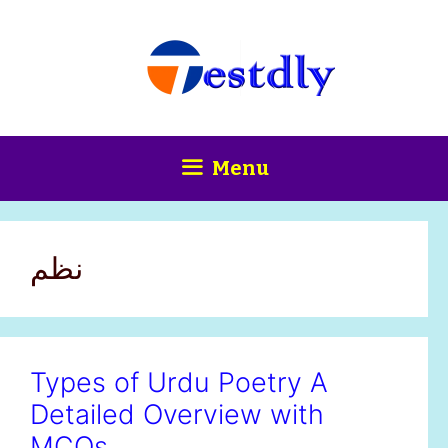
Skip
content
to
content
Menu
نظم
Types of Urdu Poetry A
Detailed Overview with
MCQs