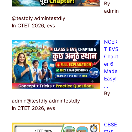
By
admin
@testdly admintestdly
In CTET 2026, evs
NCER
T EVS
Chapt
er 6
Made
Easy!
…
By
admin@testdly admintestdly
In CTET 2026, evs
CBSE
EVS