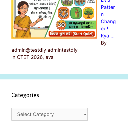
Patter
n
Chang
ed!
Kya …
By
admin@testdly admintestdly
In CTET 2026, evs
Categories
C
a
t