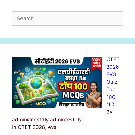
S
e
a
r
c
h
CTET
f
2026
o
EVS
r
Quiz:
:
Top
100
NC…
By
admin@testdly admintestdly
In CTET 2026, evs