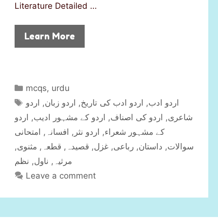
Literature Detailed …
Learn More
C
mcqs
,
urdu
a
T
اردو
,
اردو زبان
,
اردو ادب کی تاریخ
,
اردو ادب
t
a
اردو
,
اردو کے مشہور ادیب
,
اردو کی اصناف
,
شاعری
e
g
امتحانی
,
افسانہ
,
اردو نثر
,
کے مشہور شعراء
g
s
,
مثنوی
,
قطعہ
,
قصیدہ
,
غزل
,
رباعی
,
داستان
,
سوالات
o
r
نظم
,
ناول
,
مرثیہ
i
Leave a comment
e
s