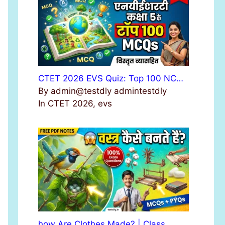
r
:
CTET 2026 EVS Quiz: Top 100 NC…
By admin@testdly admintestdly
In CTET 2026, evs
how Are Clothes Made? | Class …