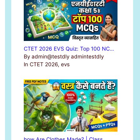
r
:
CTET 2026 EVS Quiz: Top 100 NC…
By admin@testdly admintestdly
In CTET 2026, evs
how Are Clothes Made? | Class …