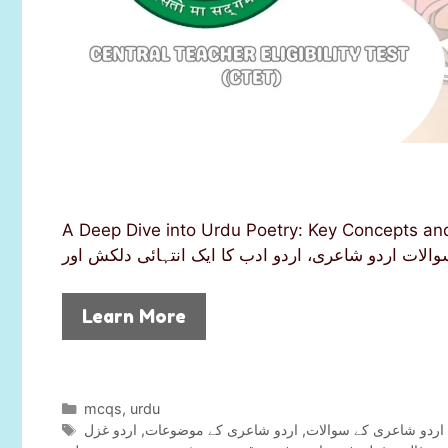
A Deep Dive into Urdu Poetry: Key Concepts and Exam MCQs لعہ: اہم تصورات
Learn More
C
mcqs
,
urdu
a
T
اردو غزل
,
اردو شاعری کے موضوعات
,
اردو شاعری کے سوالات