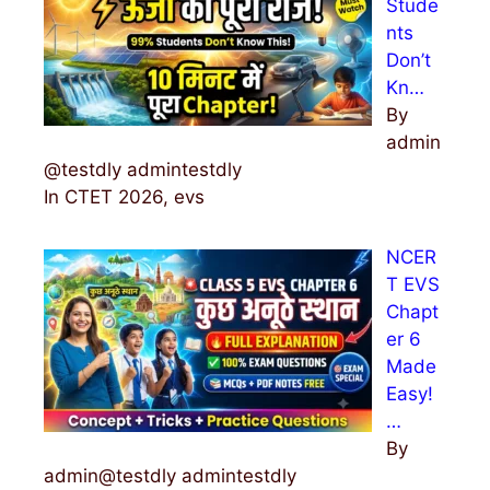
Stude
nts
Don’t
Kn…
By
admin
@testdly admintestdly
In CTET 2026, evs
NCER
T EVS
Chapt
er 6
Made
Easy!
…
By
admin@testdly admintestdly