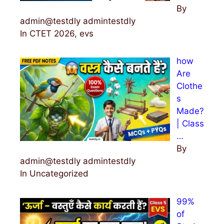
By
admin@testdly admintestdly
In CTET 2026, evs
how
Are
Clothe
s
Made?
| Class
…
By
admin@testdly admintestdly
In Uncategorized
99%
of