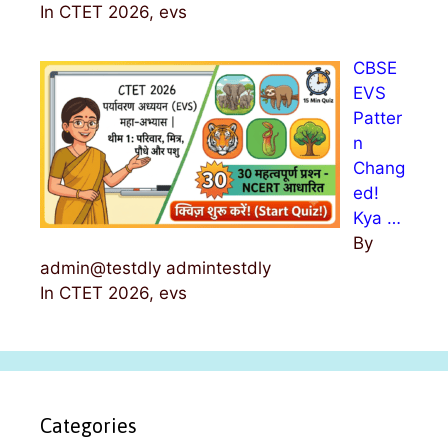
In CTET 2026, evs
CBSE
EVS
Patter
n
Chang
ed!
Kya …
By
admin@testdly admintestdly
In CTET 2026, evs
Categories