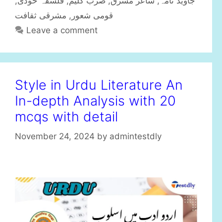
,
فلسفہ خودی
,
ضرب کلیم
,
شاعر مشرق
,
جاوید نامہ
g
s
مشرقی ثقافت
,
قومی شعور
o
r
Leave a comment
i
e
s
Style in Urdu Literature An
In-depth Analysis with 20
mcqs with detail
November 24, 2024
by
admintestdly