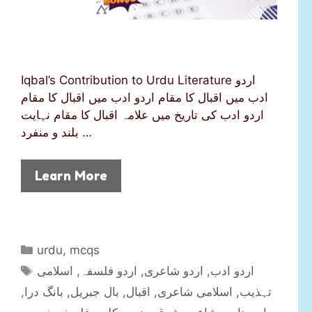
Iqbal’s Contribution to Urdu Literature اردو
ادب میں اقبال کا مقام اردو ادب میں اقبال کا مقام
اردو ادب کی تاریخ میں علامہ اقبال کا مقام نہایت
بلند و منفرد …
Learn More
C
urdu
,
mcqs
a
T
اسلامی
,
اردو فلسفہ
,
اردو شاعری
,
اردو ادب
t
a
,
بانگ درا
,
بال جبریل
,
اقبال
,
اسلامی شاعری
,
تہذیب
e
g