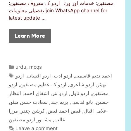
مصنفین: خدمات اور ورثہ اردو کے معروف مصنفین:
تفصیلی معلومات join WhatsApp channel for
latest update …
Learn More
C
urdu
,
mcqs
a
T
اردو
,
اردو افسانے
,
اردو ادب
,
احمد ندیم قاسمی
t
a
اردو
,
اردو کے عظیم مصنفین
,
اردو شاعری
,
تھیٹر
e
g
انتظار
,
اشفاق احمد
,
اردو نثر
,
اردو ناول
,
مصنفین
g
s
,
سعادت حسن منٹو
,
پریم چند
,
بانو قدسیہ
,
حسین
o
r
مرزا
,
کرشن چندر
,
فیض احمد فیض
,
علامہ اقبال
i
مشہور اردو مصنفین
,
غالب
e
Leave a comment