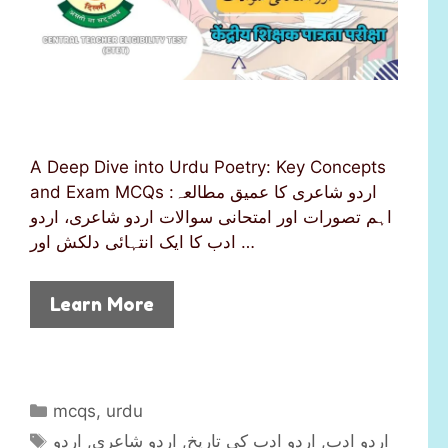
A Deep Dive into Urdu Poetry: Key Concepts
and Exam MCQs اردو شاعری کا عمیق مطالعہ:
اہم تصورات اور امتحانی سوالات اردو شاعری، اردو
ادب کا ایک انتہائی دلکش اور …
Learn More
C
mcqs
,
urdu
a
T
اردو
,
اردو شاعری
,
اردو ادب کی تاریخ
,
اردو ادب