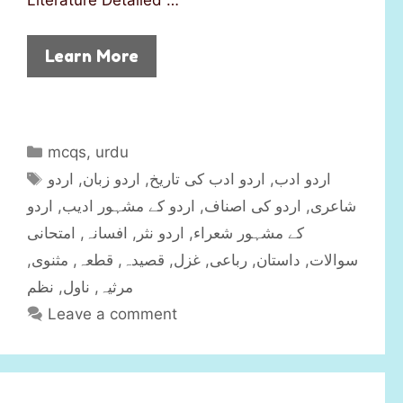
Literature Detailed …
Learn More
C
mcqs
,
urdu
a
T
اردو
,
اردو زبان
,
اردو ادب کی تاریخ
,
اردو ادب
t
a
اردو
,
اردو کے مشہور ادیب
,
اردو کی اصناف
,
شاعری
e
g
امتحانی
,
افسانہ
,
اردو نثر
,
کے مشہور شعراء
g
s
,
مثنوی
,
قطعہ
,
قصیدہ
,
غزل
,
رباعی
,
داستان
,
سوالات
o
r
نظم
,
ناول
,
مرثیہ
i
Leave a comment
e
s