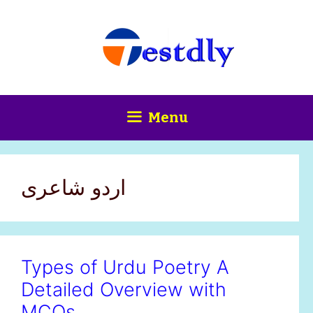
Skip
content
to
content
Menu
اردو شاعری
Types of Urdu Poetry A
Detailed Overview with
MCQs