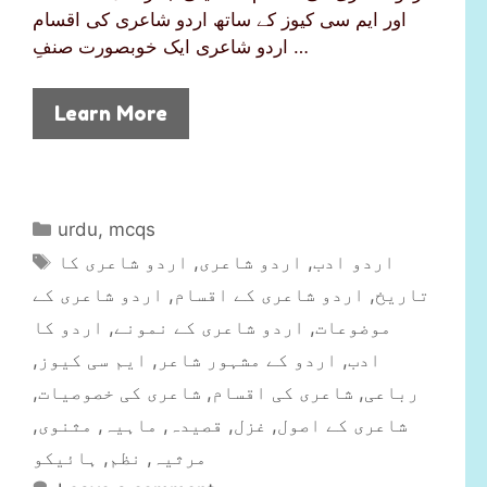
اور ایم سی کیوز کے ساتھ اردو شاعری کی اقسام
اردو شاعری ایک خوبصورت صنفِ …
Learn More
C
urdu
,
mcqs
a
T
اردو شاعری کا
,
اردو شاعری
,
اردو ادب
t
a
اردو شاعری کے
,
اردو شاعری کے اقسام
,
تاریخ
e
g
اردو کا
,
اردو شاعری کے نمونے
,
موضوعات
g
s
,
ایم سی کیوز
,
اردو کے مشہور شاعر
,
ادب
o
r
,
شاعری کی خصوصیات
,
شاعری کی اقسام
,
رباعی
i
,
مثنوی
,
ماہیہ
,
قصیدہ
,
غزل
,
شاعری کے اصول
e
ہائیکو
,
نظم
,
مرثیہ
s