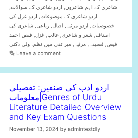
t
a
,
اردو شاعری کے سوالات
,
شاعری کے اہم شاعروں
e
g
اردو غزل کی
,
اردو شاعری کے موضوعات
g
s
شاعری کی
,
رباعی
,
اقبال
,
اردو مرثیہ
,
خصوصیات
o
r
فیض احمد
,
غزل
,
غالب
,
شعر و شاعری
,
اصناف
i
ولی دکنی
,
نظم
,
میر تقی میر
,
مرثیہ
,
قصیدہ
,
فیض
e
Leave a comment
s
اردو ادب کی صنفیں: تفصیلی
معلومات|Genres of Urdu
Literature Detailed Overview
and Key Exam Questions
November 13, 2024
by
admintestdly