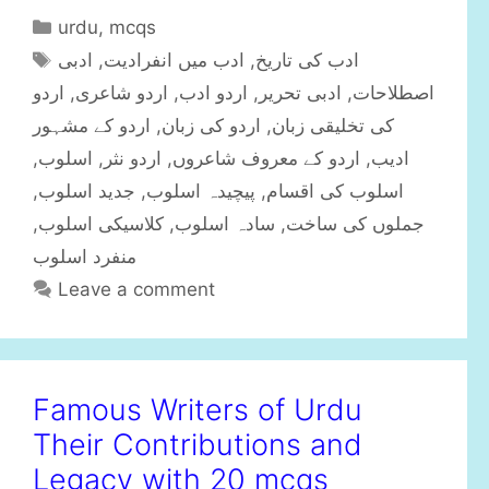
C
urdu
,
mcqs
a
T
ادبی
,
ادب میں انفرادیت
,
ادب کی تاریخ
t
a
اردو
,
اردو شاعری
,
اردو ادب
,
ادبی تحریر
,
اصطلاحات
e
g
اردو کے مشہور
,
اردو کی زبان
,
کی تخلیقی زبان
g
s
,
اسلوب
,
اردو نثر
,
اردو کے معروف شاعروں
,
ادیب
o
r
,
جدید اسلوب
,
پیچیدہ اسلوب
,
اسلوب کی اقسام
i
,
کلاسیکی اسلوب
,
سادہ اسلوب
,
جملوں کی ساخت
e
منفرد اسلوب
s
Leave a comment
Famous Writers of Urdu
Their Contributions and
Legacy with 20 mcqs