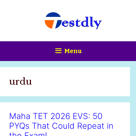
Skip
content
to
content
Menu
urdu
Maha TET 2026 EVS: 50
PYQs That Could Repeat in
the Exam!