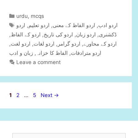
C
urdu
,
mcqs
a
T
اردو
,
اردو تعلیم
,
اردو الفاظ کے معنی
,
اردو ادب
t
a
,
اردو کے الفاظ
,
اردو کی تاریخ
,
اردو زبان
,
ڈکشنری
e
g
,
اردو لغت
,
اردو لغات
,
اردو گرامر
,
اردو کے محاورے
g
s
زبان و ادب
,
الفاظ کا خزانہ
,
اردو مترادفات
o
r
Leave a comment
i
e
s
P
P
P
1
2
…
5
Next
→
a
a
a
g
g
g
e
e
e
S