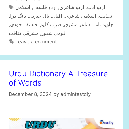
a
T
اسلامی
,
اردو فلسفہ
,
اردو شاعری
,
اردو ادب
t
a
,
بانگ درا
,
بال جبریل
,
اقبال
,
اسلامی شاعری
,
تہذیب
e
g
,
فلسفہ خودی
,
ضرب کلیم
,
شاعر مشرق
,
جاوید نامہ
g
s
مشرقی ثقافت
,
قومی شعور
o
r
Leave a comment
i
e
s
Urdu Dictionary A Treasure
of Words
December 8, 2024
by
admintestdly