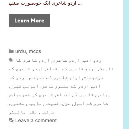
اردو شاعری ایک خوبصورت صنفِ …
Learn More
C
urdu
,
mcqs
a
T
اردو شاعری کا
,
اردو شاعری
,
اردو ادب
t
a
اردو شاعری کے
,
اردو شاعری کے اقسام
,
تاریخ
e
g
اردو کا
,
اردو شاعری کے نمونے
,
موضوعات
g
s
,
ایم سی کیوز
,
اردو کے مشہور شاعر
,
ادب
o
r
,
شاعری کی خصوصیات
,
شاعری کی اقسام
,
رباعی
i
,
مثنوی
,
ماہیہ
,
قصیدہ
,
غزل
,
شاعری کے اصول
e
ہائیکو
,
نظم
,
مرثیہ
s
Leave a comment