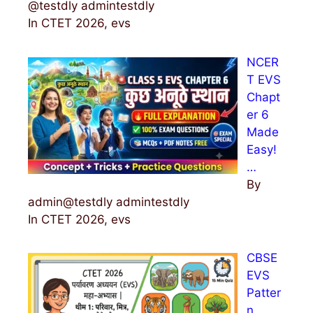
@testdly admintestdly
In CTET 2026, evs
NCER
T EVS
Chapt
er 6
Made
Easy!
…
By
admin@testdly admintestdly
In CTET 2026, evs
CBSE
EVS
Patter
n