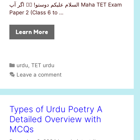
السلام علیکم دوستو! 🙋‍♂️ اگر آپ Maha TET Exam
Paper 2 (Class 6 to …
Learn More
C
urdu
,
TET urdu
a
Leave a comment
t
e
g
o
Types of Urdu Poetry A
r
Detailed Overview with
i
e
MCQs
s