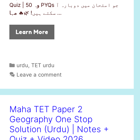
Quiz | وہ 50 PYQs جو امتحان میں دوبارہ آ
سکتے ہیں! 🌿🔥 مہا …
Learn More
C
urdu
,
TET urdu
a
Leave a comment
t
e
g
o
Maha TET Paper 2
r
Geography One Stop
i
e
Solution (Urdu) | Notes +
s
Quiz + Video 2026