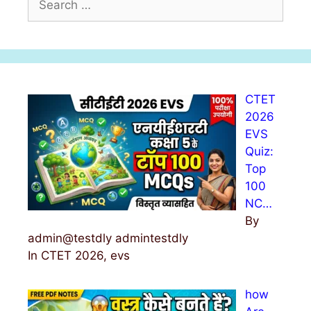
e
a
r
c
h
CTET
f
2026
o
EVS
r
Quiz:
:
Top
100
NC…
By
admin@testdly admintestdly
In CTET 2026, evs
how