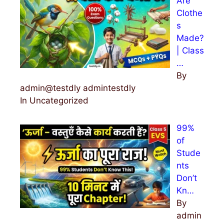
Are
Clothe
s
Made?
| Class
…
By
admin@testdly admintestdly
In Uncategorized
99%
of
Stude
nts
Don’t
Kn…
By
admin