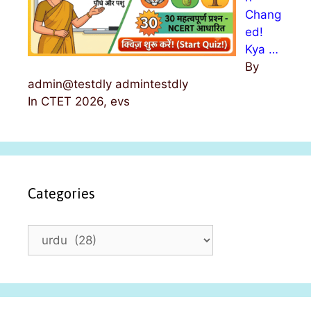
Chang
ed!
Kya …
By
admin@testdly admintestdly
In CTET 2026, evs
Categories
C
a
t
e
g