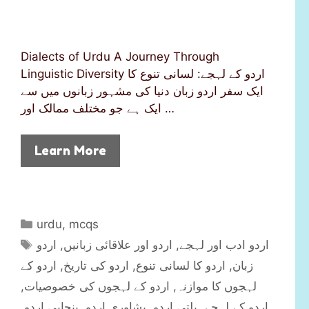
Dialects of Urdu A Journey Through
Linguistic Diversity اردو کے لہجے: لسانی تنوع کا
ایک سفر اردو زبان دنیا کی مشہور زبانوں میں سے
ایک ہے جو مختلف ممالک اور …
Learn More
C
urdu
,
mcqs
a
T
اردو
,
اردو اور علاقائی زبانیں
,
اردو ادب اور لہجے
t
a
اردو کے
,
اردو کی تاریخ
,
اردو کا لسانی تنوع
,
زبان
e
g
,
اردو کے لہجوں کی خصوصیات
,
لہجوں کا موازنہ
g
s
,
پنجابی اردو
,
پشاوری اردو
,
بلتی اردو
,
اردو کے لہجے
o